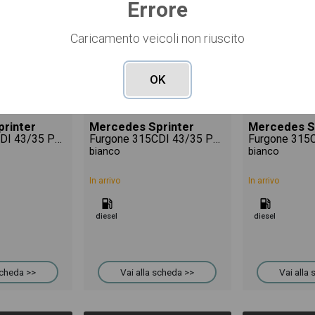
Errore
Caricamento veicoli non riuscito
NUOVO
NUOVO
OK
68.198 €
68.198 €
rinter
Mercedes Sprinter
Mercedes S
Furgone 315CDI 43/35 PRO
Furgone 315CDI 43/35 PRO
bianco
bianco
In arrivo
In arrivo
diesel
diesel
scheda >>
Vai alla scheda >>
Vai alla