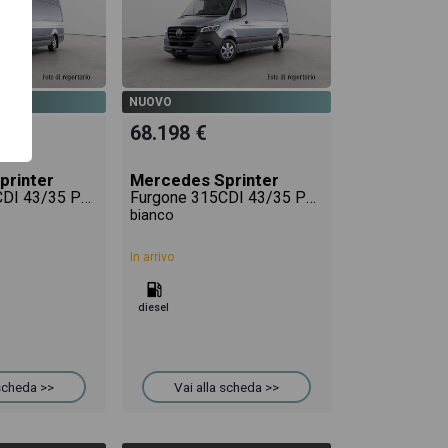
NUOVO
68.198 €
printer
Mercedes Sprinter
Furgone 315CDI 43/35 PRO
Furgone 315CDI 43/35 PRO
bianco
In arrivo
diesel
 scheda >>
Vai alla scheda >>