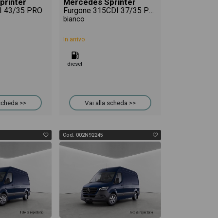
printer
Mercedes Sprinter
I 43/35 PRO
Furgone 315CDI 37/35 PRO
bianco
In arrivo
diesel
 scheda >>
Vai alla scheda >>
Cod. 002N92245