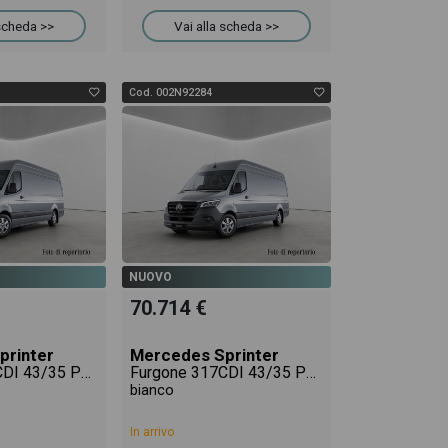
 scheda >>
Vai alla scheda >>
Cod. 002N92284
NUOVO
70.714 €
printer
Mercedes Sprinter
Furgone 317CDI 43/35 PRO
Furgone 317CDI 43/35 PRO
bianco
In arrivo