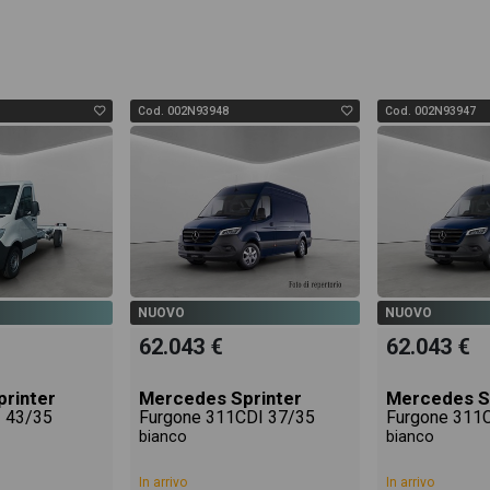
Cod. 002N93948
Cod. 002N93947
NUOVO
NUOVO
62.043 €
62.043 €
rinter
Mercedes Sprinter
Mercedes S
I 43/35
Furgone 311CDI 37/35
Furgone 311
bianco
bianco
In arrivo
In arrivo