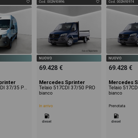
Cod. 002N93896
Cod. 002N93974
NUOVO
NUOVO
69.428 €
69.428 €
rinter
Mercedes Sprinter
Mercedes S
Furgone 317CDI 37/35 PRO
Telaio 517CDI 37/50 PRO
Telaio 517CD
bianco
bianco
In arrivo
Prenotata
diesel
diesel