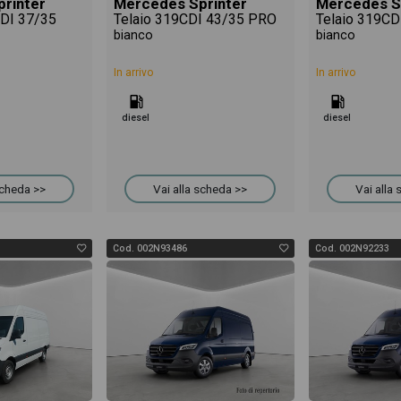
rinter
Mercedes Sprinter
Mercedes S
DI 37/35
Telaio 319CDI 43/35 PRO
Telaio 319CD
bianco
bianco
In arrivo
In arrivo
diesel
diesel
scheda >>
Vai alla scheda >>
Vai alla
Cod. 002N93486
Cod. 002N92233