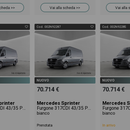
scheda >>
Vai alla scheda >>
Vai alla
Cod. 002N92287
Cod. 002N92285
NUOVO
NUOVO
70.714 €
70.714 €
rinter
Mercedes Sprinter
Mercedes S
Furgone 317CDI 43/35 PRO
Furgone 317CDI 43/35 PRO
bianco
bianco
Prenotata
In arrivo