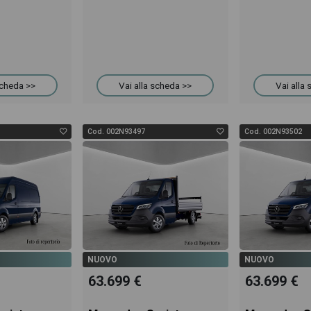
scheda >>
Vai alla scheda >>
Vai alla
Cod. 002N93497
Cod. 002N93502
NUOVO
NUOVO
63.699 €
63.699 €