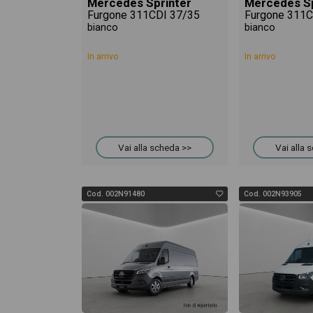
Mercedes Sprinter
Mercedes Sp
Furgone 311CDI 37/35
Furgone 311C
bianco
bianco
In arrivo
In arrivo
Vai alla scheda >>
Vai alla 
Cod. 002N91480
Cod. 002N93905