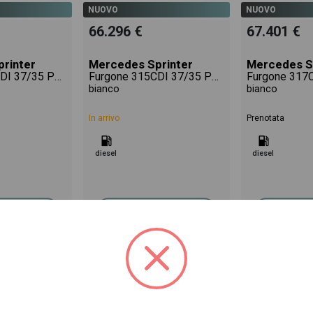
NUOVO
NUOVO
66.296 €
67.401 €
rinter
Mercedes Sprinter
Mercedes S
Furgone 315CDI 37/35 PRO
Furgone 315CDI 37/35 PRO
bianco
bianco
In arrivo
Prenotata
diesel
diesel
scheda >>
Vai alla scheda >>
Vai alla
Cod. 002N92237
Cod. 002N92260