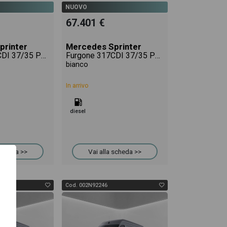
NUOVO
67.401 €
printer
Mercedes Sprinter
Furgone 317CDI 37/35 PRO
Furgone 317CDI 37/35 PRO
bianco
In arrivo
diesel
 scheda >>
Vai alla scheda >>
Cod. 002N92246