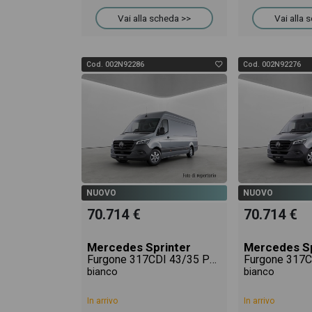
Vai alla scheda >>
Vai alla 
Cod. 002N92286
Cod. 002N92276
NUOVO
NUOVO
70.714 €
70.714 €
Mercedes Sprinter
Mercedes Sp
Furgone 317CDI 43/35 PRO
bianco
bianco
In arrivo
In arrivo