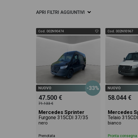
APRI
FILTRI AGGIUNTIVI
Cod. 002N90474
Cod. 002N93967
-33%
NUOVO
NUOVO
47.500 €
58.044 €
71.133 €
Mercedes Sprinter
Mercedes Sp
Furgone 315CDI 37/35
Telaio 315CD
nero
bianco
Prenotata
Pronta consegna