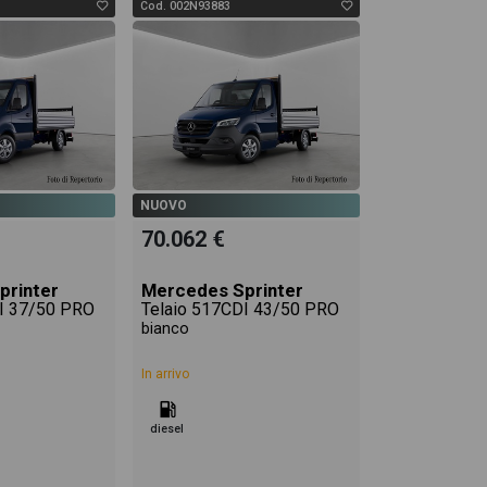
Cod. 002N93883
NUOVO
70.062 €
printer
Mercedes Sprinter
I 37/50 PRO
Telaio 517CDI 43/50 PRO
bianco
In arrivo
diesel