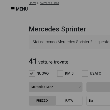
Home
Mercedes-Benz
MENU
Mercedes Sprinter
Stai cercando Mercedes Sprinter ? In questa 
dettagliate e sempre aggiornate in modo da ai
41
vetture trovate
l'alimentazione, dati tecnici, dotazioni stand
NUOVO
KM 0
USATO
ricca gallery fotografica per poter vedere ogni 
Questo ti permetterà di valutare al meglio l'e
PREZZO
RATA
troverai anche il listino prezzi, eventuale offe