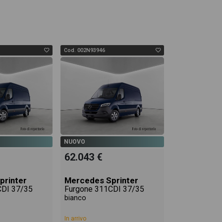
Cod. 002N93946
NUOVO
62.043 €
printer
Mercedes Sprinter
CDI 37/35
Furgone 311CDI 37/35
bianco
In arrivo