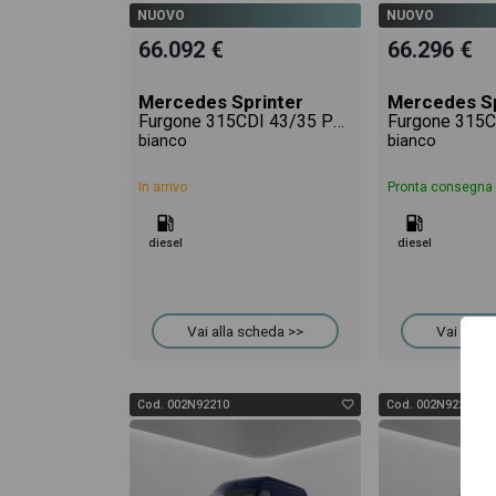
NUOVO
NUOVO
66.092 €
66.296 €
Mercedes Sprinter
Mercedes Sp
Furgone 315CDI 43/35 PRO
bianco
bianco
In arrivo
Pronta consegna
diesel
diesel
Vai alla scheda >>
Vai alla 
Cod. 002N92210
Cod. 002N92268