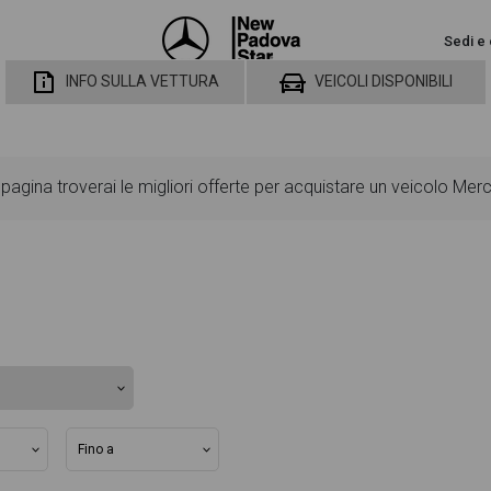
Sedi e 
INFO SULLA VETTURA
VEICOLI DISPONIBILI
pagina troverai le migliori offerte per acquistare un veicolo M
utarti a scegliere quella più adatta alle tue necessità, sono pre
ard ed opzionali, colorazione esterna e colorazione degli interni. 
singolo dettaglio del veicolo, dalle caratteristiche esterne al desi
ventuale decisione di provare il veicolo o acquistarlo online! All'
rta e rata consigliata per l'acquisto del veicolo.