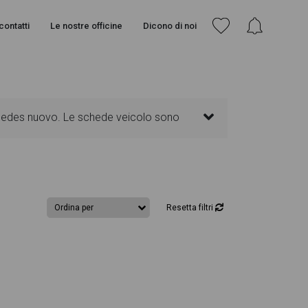
contatti
Le nostre officine
Dicono di noi
ercedes nuovo. Le schede veicolo sono
senti informazioni essenziali come
Ogni annuncio di Sprinter dispone di una
Resetta filtri
gn degli interni in alta definizione.
interno della pagina Mercedes Sprinter