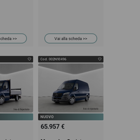
 scheda >>
Vai alla scheda >>
Cod. 002N93496
NUOVO
65.957 €