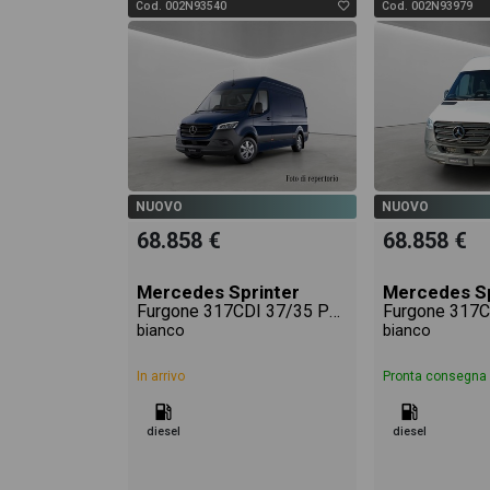
Cod. 002N93540
Cod. 002N93979
NUOVO
NUOVO
68.858 €
68.858 €
Mercedes Sprinter
Mercedes Sp
Furgone 317CDI 37/35 PRO
bianco
bianco
In arrivo
Pronta consegna
diesel
diesel