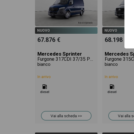
NUOVO
NUOVO
67.876 €
68.198 €
Mercedes Sprinter
Mercedes Sp
Furgone 317CDI 37/35 PRO
bianco
bianco
In arrivo
In arrivo
diesel
diesel
Vai alla scheda >>
Vai alla 