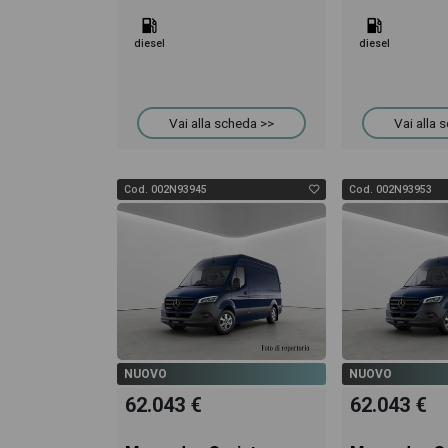
diesel
diesel
Vai alla scheda >>
Vai alla 
Cod. 002N93945
Cod. 002N93953
NUOVO
NUOVO
62.043 €
62.043 €