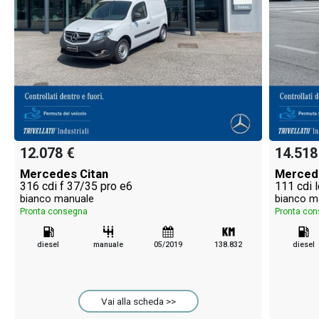
12.078 €
14.518
Mercedes Citan
Merced
316 cdi f 37/35 pro e6
111 cdi 
bianco manuale
bianco m
Pronta consegna
Pronta co
diesel
manuale
05/2019
138.832
diesel
Vai alla scheda >>