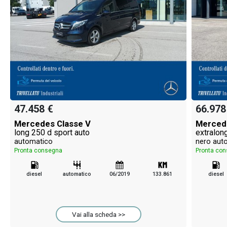
47.458 €
66.978
Mercedes Classe V
Merced
long 250 d sport auto
extralon
automatico
nero aut
Pronta consegna
Pronta co
diesel
automatico
06/2019
133.861
diesel
Vai alla scheda >>