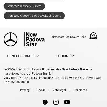
Mercedes Classe V 250 oro
Mercedes Classe V 250 d EXCLUSIVE Long
Selezionato Top Dealers Italia
CONCESSIONARIE
OFFICINE
PADOVA STAR S.R.L. Società Unipersonale -
New PadovaStar
è un
marchio registrato di Padova Star S.r.l
Via Visco, 27, CAP 35010 Limena (PD) - Tel. +39 049 8848999 - P.IVA e Cod.
Fisc. 05063790280
Privacy
|
Cookie
|
Note legali
|
Chi siamo