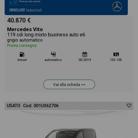
40.870 €
Mercedes Vito
119 cdi long mixto business auto e6
grigio automatico
Pronta consegna
diesel
automatico
05/2019
155.105
Vai alla scheda >>
USATO Cod. 001U362706