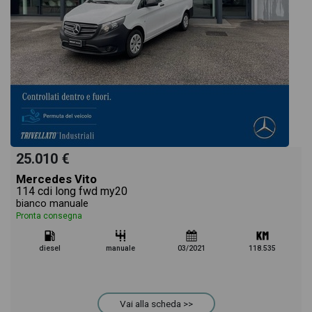
25.010 €
Mercedes Vito
114 cdi long fwd my20
bianco manuale
Pronta consegna
diesel
manuale
03/2021
118.535
Vai alla scheda >>