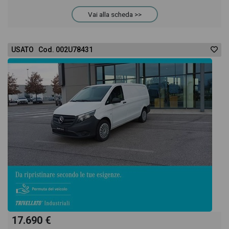
provare il veicolo o acquistarlo online! All'interno
Vai alla scheda >>
della pagina Mercedes Vito 114 cdi(bluetec)
USATO Cod. 002U78431
extralong tourer pro e6 troverai anche il listino
prezzi, eventuale offerta e rata consigliata per
l'acquisto del veicolo.
17.690 €