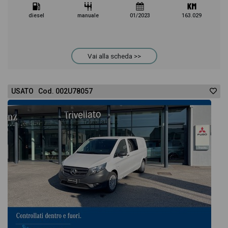
diesel
manuale
01/2023
163.029
Vai alla scheda >>
USATO Cod. 002U78057