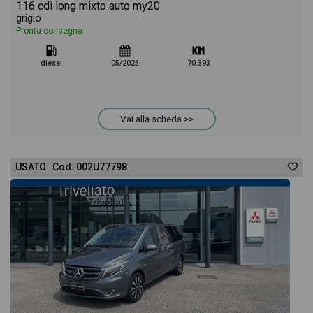
116 cdi long mixto auto my20
grigio
Pronta consegna
diesel
05/2023
70.393
Vai alla scheda >>
USATO Cod. 002U77798