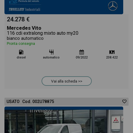
24.278 €
Mercedes Vito
116 cdi extralong mixto auto my20
bianco automatico
Pronta consegna
diesel
automatico
09/2022
238.422
Vai alla scheda >>
USATO Cod. 002U78875