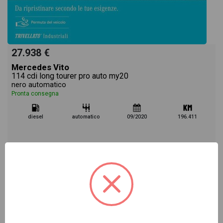
27.938 €
Mercedes Vito
114 cdi long tourer pro auto my20
nero automatico
Pronta consegna
diesel
automatico
09/2020
196.411
Vai alla scheda >>
USATO Cod. 002U77706