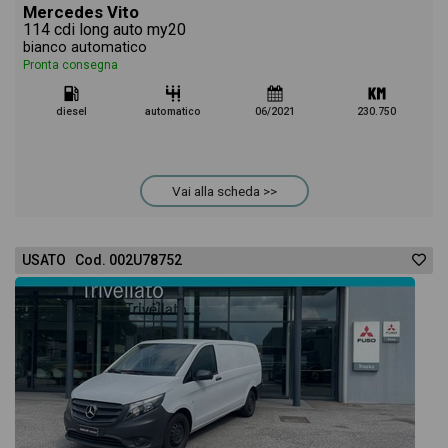
Mercedes Vito
114 cdi long auto my20
bianco automatico
Pronta consegna
diesel
automatico
06/2021
230.750
Vai alla scheda >>
USATO Cod. 002U78752