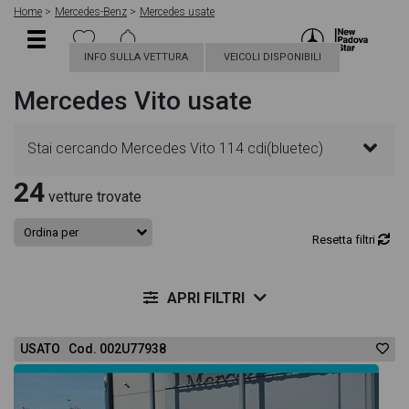
Home
Mercedes-Benz
Mercedes usate
INFO SULLA VETTURA
VEICOLI DISPONIBILI
Mercedes Vito usate
Stai cercando Mercedes Vito 114 cdi(bluetec)
24
extralong tourer pro e6? In questa pagina troverai
vetture trovate
le migliori offerte per acquistare un veicolo
Resetta filtri
Mercedes usato. Le schede veicolo sono
APRI FILTRI
dettagliate e sempre aggiornate in modo da aiutarti
USATO Cod. 002U77938
a scegliere quella più adatta alle tue necessità,