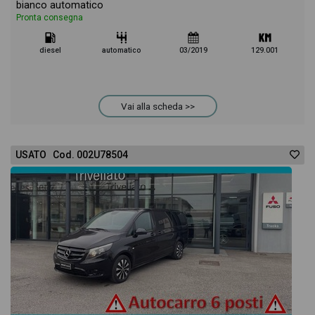
bianco automatico
Pronta consegna
diesel
automatico
03/2019
129.001
Vai alla scheda >>
USATO Cod. 002U78504