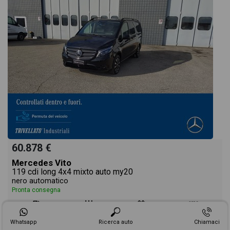
60.878 €
Mercedes Vito
119 cdi long 4x4 mixto auto my20
nero automatico
Pronta consegna
diesel
automatico
06/2023
45.737
Whatsapp
Ricerca auto
Chiamaci