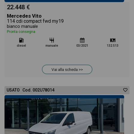
22.448 €
Mercedes Vito
114 cdi compact fwd my19
bianco manuale
Pronta consegna
diesel
manuale
03/2021
132.513
Vai alla scheda >>
USATO Cod. 002U78014