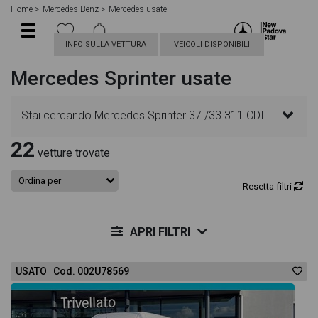
Home
Mercedes-Benz
Mercedes usate
INFO SULLA VETTURA
VEICOLI DISPONIBILI
Mercedes Sprinter usate
Stai cercando Mercedes Sprinter 37 /33 311 CDI
22
TN Furgone Executive? In questa pagina troverai le
vetture trovate
migliori offerte per acquistare un veicolo Mercedes
Resetta filtri
usato. Le schede veicolo sono dettagliate e
APRI FILTRI
sempre aggiornate in modo da aiutarti a scegliere
USATO Cod. 002U78569
quella più adatta alle tue necessità, sono presenti