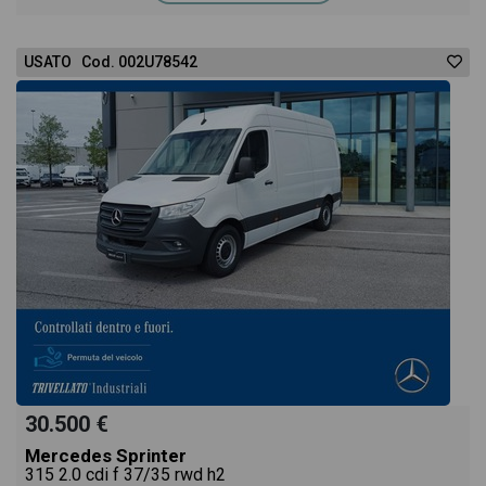
USATO Cod. 002U78542
30.500 €
Mercedes Sprinter
315 2.0 cdi f 37/35 rwd h2