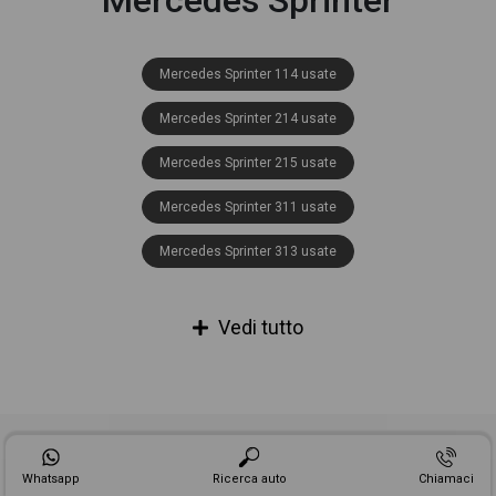
Mercedes Sprinter
Mercedes Sprinter 114 usate
Mercedes Sprinter 214 usate
Mercedes Sprinter 215 usate
Mercedes Sprinter 311 usate
Mercedes Sprinter 313 usate
Mercedes Sprinter 314 usate
Vedi tutto
Mercedes Sprinter 315 usate
Mercedes Sprinter 316 usate
Mercedes Sprinter 317 usate
Selezionato Top Dealers Italia
Mercedes Sprinter 319 usate
Whatsapp
Ricerca auto
Chiamaci