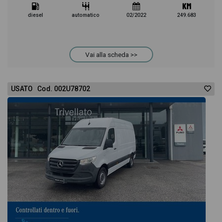
diesel
automatico
02/2022
249.683
Vai alla scheda >>
USATO Cod. 002U78702