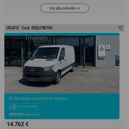
acquistarlo online! All'interno della pagina Mercedes
Vai alla scheda >>
Sprinter 37 /33 311 CDI TN Furgone Executive
USATO Cod. 002U78745
troverai anche il listino prezzi, eventuale offerta e
rata consigliata per l'acquisto del veicolo.
14.762 €