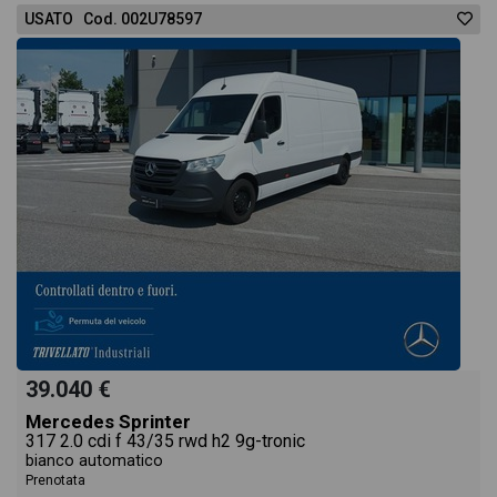
USATO Cod. 002U78597
39.040 €
Mercedes Sprinter
317 2.0 cdi f 43/35 rwd h2 9g-tronic
bianco automatico
Prenotata