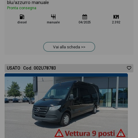
blu/azzurro manuale
Pronta consegna
diesel
manuale
04/2025
2.392
Vai alla scheda >>
USATO Cod. 002U78783