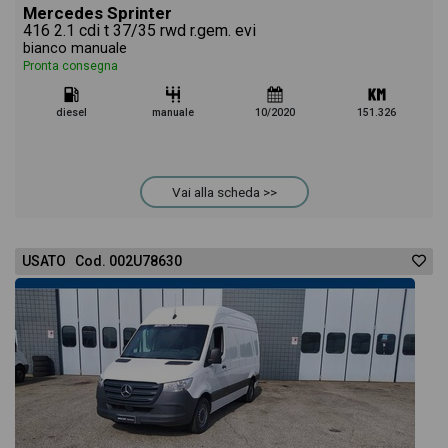
Mercedes Sprinter
416 2.1 cdi t 37/35 rwd r.gem. evi
bianco manuale
Pronta consegna
diesel
manuale
10/2020
151.326
Vai alla scheda >>
USATO Cod. 002U78630