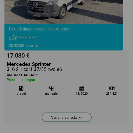
17.080 €
Mercedes Sprinter
316 2.1 cdi f 37/35 rwd e6
bianco manuale
Pronta consegna
diesel
manuale
11/2020
234.421
Vai alla scheda >>