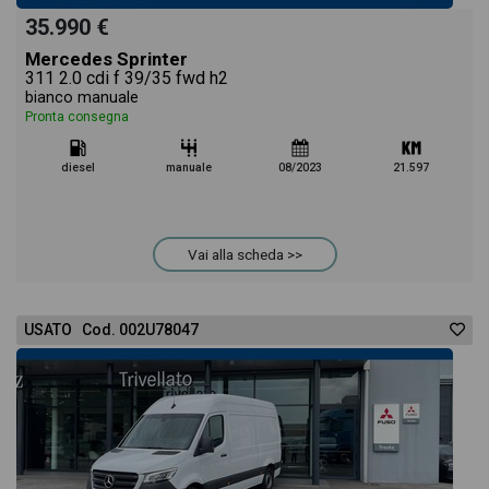
35.990 €
Mercedes Sprinter
311 2.0 cdi f 39/35 fwd h2
bianco manuale
Pronta consegna
diesel
manuale
08/2023
21.597
Vai alla scheda >>
USATO Cod. 002U78047