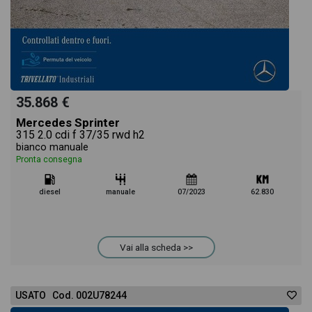
35.868 €
Mercedes Sprinter
315 2.0 cdi f 37/35 rwd h2
bianco manuale
Pronta consegna
diesel
manuale
07/2023
62.830
Vai alla scheda >>
USATO Cod. 002U78244