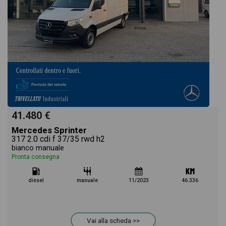
41.480 €
Mercedes Sprinter
317 2.0 cdi f 37/35 rwd h2
bianco manuale
Pronta consegna
diesel
manuale
11/2023
46.336
Vai alla scheda >>