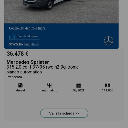
36.478 €
Mercedes Sprinter
315 2.0 cdi f 37/35 rwd h2 9g-tronic
bianco automatico
Prenotata
diesel
automatico
05/2021
111.000
Vai alla scheda >>