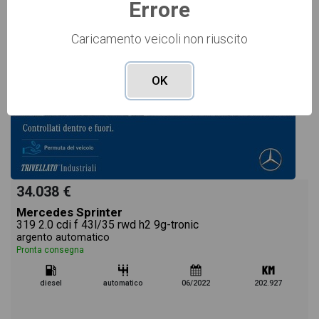
Errore
Caricamento veicoli non riuscito
OK
34.038 €
Mercedes Sprinter
319 2.0 cdi f 43l/35 rwd h2 9g-tronic
argento automatico
Pronta consegna
diesel
automatico
06/2022
202.927