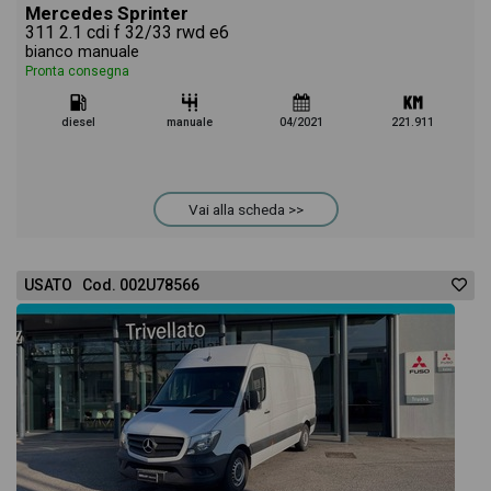
Mercedes Sprinter
311 2.1 cdi f 32/33 rwd e6
bianco manuale
Pronta consegna
diesel
manuale
04/2021
221.911
Vai alla scheda >>
USATO Cod. 002U78566