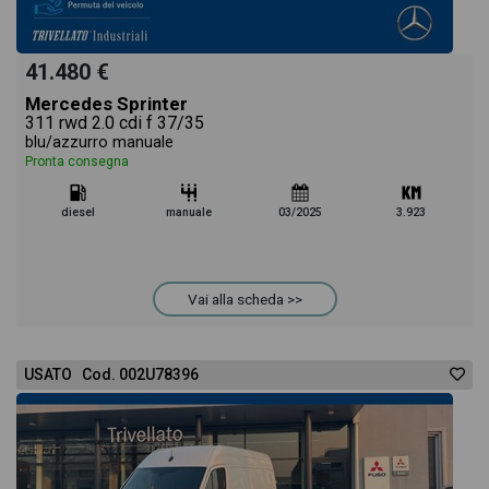
41.480 €
Mercedes Sprinter
311 rwd 2.0 cdi f 37/35
blu/azzurro manuale
Pronta consegna
diesel
manuale
03/2025
3.923
Vai alla scheda >>
USATO Cod. 002U78396