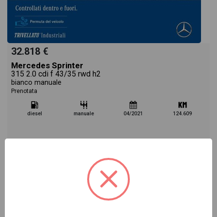
32.818 €
Mercedes Sprinter
315 2.0 cdi f 43/35 rwd h2
bianco manuale
Prenotata
diesel
manuale
04/2021
124.609
Vai alla scheda >>
USATO Cod. 002U78429