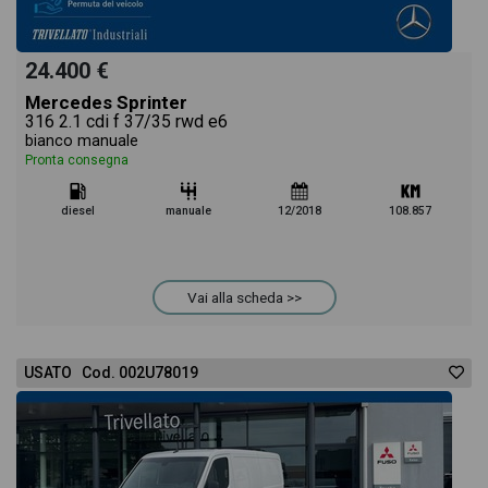
24.400 €
Mercedes Sprinter
316 2.1 cdi f 37/35 rwd e6
bianco manuale
Pronta consegna
diesel
manuale
12/2018
108.857
Vai alla scheda >>
USATO Cod. 002U78019