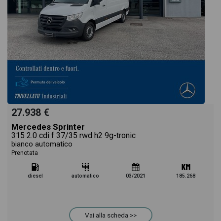
27.938 €
Mercedes Sprinter
315 2.0 cdi f 37/35 rwd h2 9g-tronic
bianco automatico
Prenotata
diesel
automatico
03/2021
185.268
Vai alla scheda >>