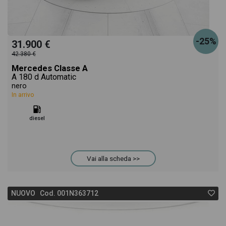
-25%
31.900 €
42.380 €
Mercedes Classe A
A 180 d Automatic
nero
In arrivo
diesel
Vai alla scheda >>
NUOVO Cod. 001N363712