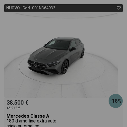
NUOVO Cod. 001N364932
-18%
38.500 €
46.912 €
Mercedes Classe A
180 d amg line extra auto
grigio automatico