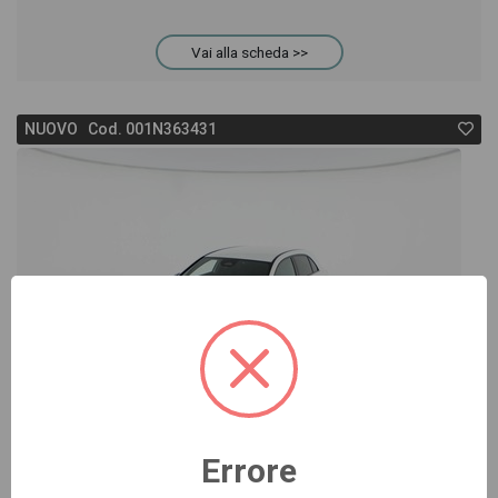
Vai alla scheda >>
NUOVO Cod. 001N363431
Errore
-18%