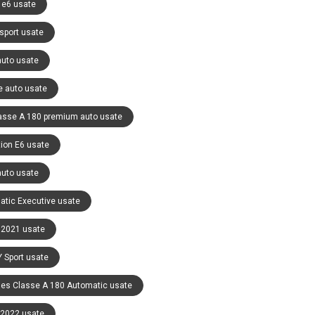
 e6 usate
sport usate
auto usate
e auto usate
asse A 180 premium auto usate
ion E6 usate
auto usate
tic Executive usate
 2021 usate
 Sport usate
es Classe A 180 Automatic usate
 2022 usate