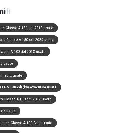
ili
es Classe A 180 del 2019 usate
es Classe A 180 del 2020 usate
lasse A 180 del 2018 usate
16 usate
um auto usate
se A 180 cdi (be) executive usate
s Classe A 180 del 2017 usate
 e6 usate
cedes Classe A 180 Sport usate