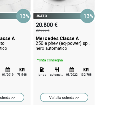
USATO
20.800 €
-13%
-13%
USATO
23.800 €
20.800 €
Mercedes Cl
23.800 €
180 d sport ex
nero manuale
asse A
Mercedes Classe A
uto
250 e phev (eq-power) sport auto
tico
nero automatico
Pronta consegna
Pronta consegna
diesel
manuale
01/2019
73.548
ibrido
automatico
03/2022
132.788
Vai alla 
scheda >>
Vai alla scheda >>