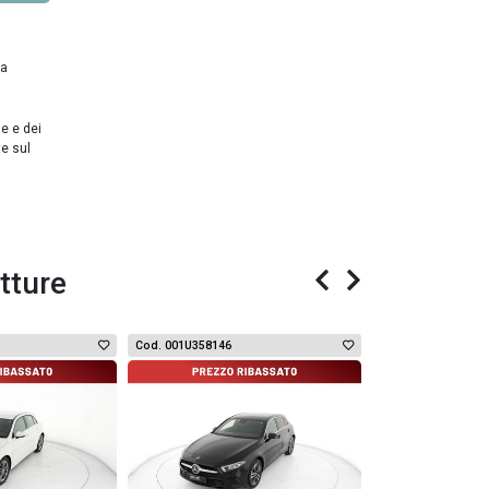
da
ie e dei
te sul
tture
Cod. 001U358146
Cod. 006U4048