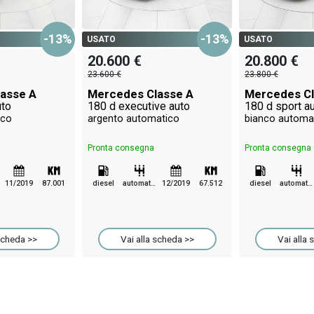
-13%
-13%
USATO
USATO
20.600 €
20.800 €
23.600 €
23.800 €
asse A
Mercedes Classe A
Mercedes Cl
uto
180 d executive auto
180 d sport a
ico
argento automatico
bianco automa
Pronta consegna
Pronta consegna
11/2019
87.001
diesel
automatico
12/2019
67.512
diesel
automatico
scheda >>
Vai alla scheda >>
Vai alla 