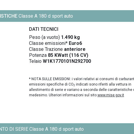
ISTICHE
Classe A 180 d sport auto
DATI TECNICI
Peso (a vuoto)
1.490 kg
Classe emissioni*
Euro6
Classe Trazione
anteriore
Potenza
85 KWatt (116 CV)
Telaio
W1K1770101N292700
* NOTA SULLE EMISSIONI: i valori relativi ai consumi di carburant
emissioni specifiche di CO
indicati sono riferiti alla vettura in
2
allestimento di serie e variano a seconda delle caratteristiche 
medesimo. Ulteriori informazioni sul sito
www.mise.gov.it
O DI SERIE Classe A 180 d sport auto