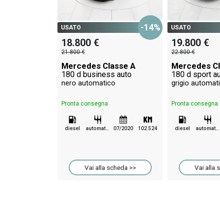
-14%
USATO
USATO
18.800 €
19.800 €
21.800 €
22.800 €
Mercedes Classe A
Mercedes Cl
180 d business auto
180 d sport a
nero automatico
grigio automat
Pronta consegna
Pronta consegna
diesel
automatico
07/2020
102.524
diesel
automatico
Vai alla scheda >>
Vai alla 