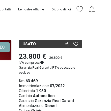
contatti
Le nostre officine
Dicono di noi
USATO
DEO
23.800 €
26.800 €
IVA compresa
Garanzia Real Garant , IPT e passaggio
escluso
Km
63.469
Immatricolazione
07/2022
Cilindrata
1.950
Cambio
Automatico
Garanzia
Garanzia Real Garant
Alimentazione
Diesel
Colore
Grigio