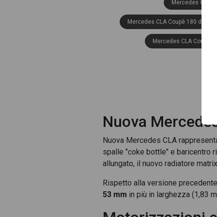
Mercedes CLA Co
Mercedes CLA Coupè 180 d Auto
Mercedes CLA Coupè 180
Mercedes 
Mercedes C
Mercedes CLA Coupè 2
Nuova Mercedes 
Mercedes CLA Co
Mercedes CLA Cou
Nuova Mercedes CLA rappresenta l
spalle "coke bottle" e baricentro
Mercedes CLA 
allungato, il nuovo radiatore matri
Mercedes CLA Coupè 200 d night e
Rispetto alla versione precedent
53 mm
in più in larghezza (1,83 
Mercedes CLA Coupè 200 
Mercedes CLA Coupè 250 + advanc