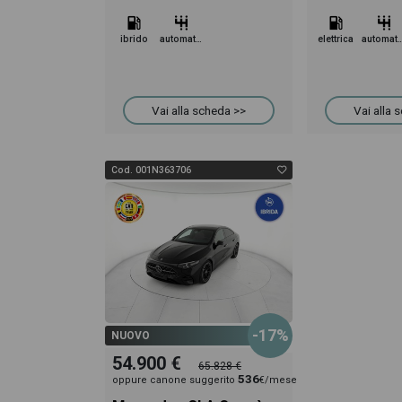
ibrido
automatico
elettrica
automa
Vai alla scheda >>
Vai alla 
Cod. 001N363706
-17%
NUOVO
54.900 €
65.828 €
536
oppure canone suggerito
€/mese