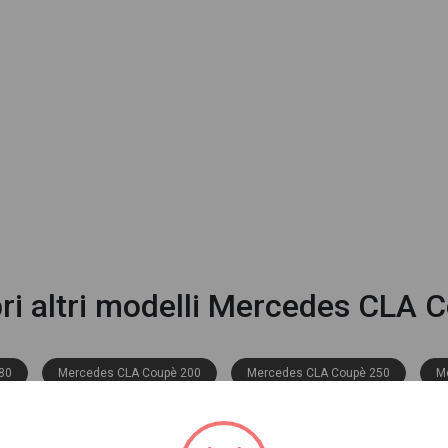
ri altri modelli Mercedes CLA 
80
Mercedes CLA Coupè 200
Mercedes CLA Coupè 250
M
 Coupè 180 advanced plus auto
Mercedes CLA Coupè 180 amg line advan