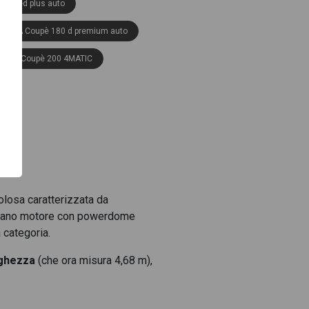
vanced plus auto
s CLA Coupè 180 d premium auto
 CLA Coupè 200 4MATIC
matic auto
vanced plus
ne advanced plus auto
ine premium auto
line premium auto
losa caratterizzata da
 cofano motore con powerdome
tomatic Coupe'
a categoria.
Coupè 200 d premium 4matic auto
nghezza
(che ora misura 4,68 m),
A Coupè 200 Premium auto
CLA Coupè 250 + con tecnologia EQ