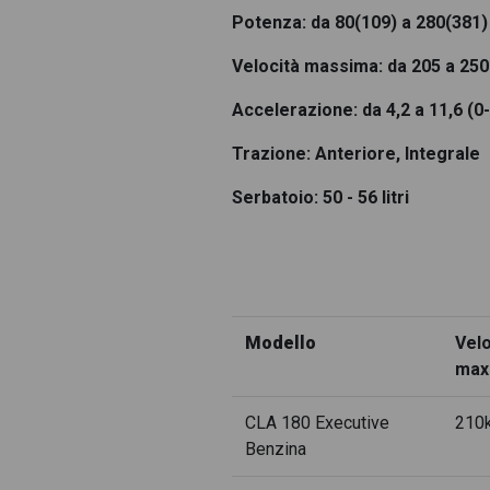
Potenza: da 80(109) a 280(381
Mercedes CLA Coupè e phev 
Velocità massima: da 205 a 25
Mercedes CLA Coupè p
Accelerazione: da 4,2 a 11,6 (0
Mercedes CLA
Trazione: Anteriore, Integrale
Mercedes C
Serbatoio: 50 - 56 litri
Mercedes C
Mercedes CLA Coupè
Mercedes CLA Coup
Mercedes CLA Coupè 200 grigio
Modello
Velo
max
Mercedes CLA Coupè 250 grigio
CLA 180 Executive
210
Mercedes CLA Coupè argento
Benzina