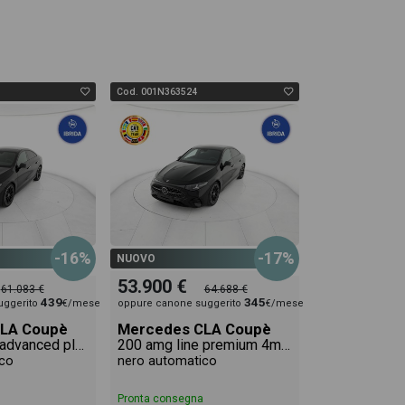
Cod. 001N363524
-16%
-17%
NUOVO
53.900 €
61.083 €
64.688 €
439
345
uggerito
€/mese
oppure canone suggerito
€/mese
LA Coupè
Mercedes CLA Coupè
200 amg line advanced plus auto
200 amg line premium 4matic auto
co
nero automatico
Pronta consegna