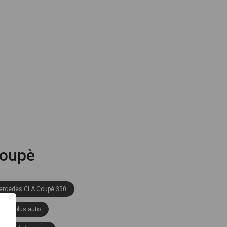
Coupè
ercedes CLA Coupè 350
ced plus auto