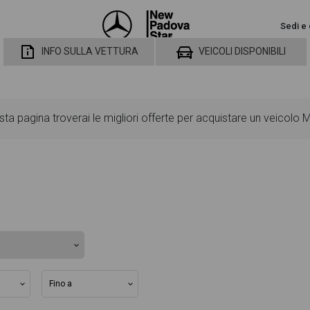
Sedi e 
INFO SULLA VETTURA
VEICOLI DISPONIBILI
a pagina troverai le migliori offerte per acquistare un veicol
utarti a scegliere quella più adatta alle tue necessità, sono pre
ard ed opzionali, colorazione esterna e colorazione degli interni
singolo dettaglio del veicolo, dalle caratteristiche esterne al desi
ventuale decisione di provare il veicolo o acquistarlo online! Al
rta e rata consigliata per l'acquisto del veicolo.