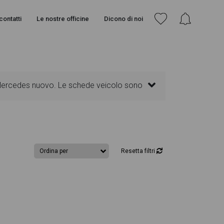
contatti
Le nostre officine
Dicono di noi
o Mercedes nuovo. Le schede veicolo sono
senti informazioni essenziali come
. Ogni annuncio di CLA Coupè dispone di una
Resetta filtri
gn degli interni in alta definizione.
l'interno della pagina Mercedes CLA Coupè