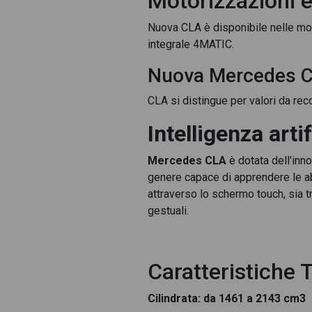
Motorizzazioni e
Nuova CLA è disponibile nelle mot
Mercedes CLA Coupè 25
integrale 4MATIC.
Mercedes CLA Coupè 250 e P
Nuova Mercedes CL
Mercedes CLA Coupè 
CLA si distingue per valori da rec
Mercedes CLA Coupè advanced plus
Intelligenza art
Mercedes CLA Cou
Mercedes CLA
è dotata dell'in
Mercedes 
genere capace di apprendere le ab
attraverso lo schermo touch, sia 
Merced
gestuali.
Mercedes CLA
Mercedes CLA Coupè d amg line 
Caratteristiche 
Mercedes CLA Coupè d nigh
Cilindrata: da 1461 a 2143 cm3
Mercedes CLA Coupè d premium