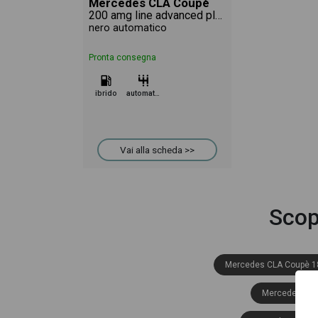
Mercedes CLA Coupè
200 amg line advanced plus 4matic auto
nero automatico
Pronta consegna
ibrido
automatico
Vai alla scheda >>
Scop
Mercedes CLA Coupè 1
Mercedes CLA