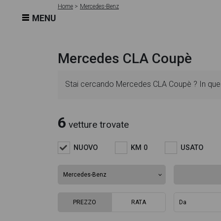
Home
Mercedes-Benz
MENU
Mercedes CLA Coupè
Stai cercando Mercedes CLA Coupè ? In quest
dettagliate e sempre aggiornate in modo da ai
6
vetture trovate
l'alimentazione, dati tecnici, dotazioni stand
NUOVO
KM 0
USATO
ricca gallery fotografica per poter vedere ogni 
Questo ti permetterà di valutare al meglio l'e
PREZZO
RATA
troverai anche il listino prezzi, eventuale offe