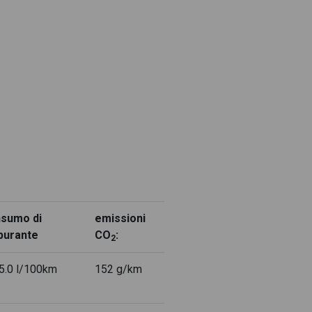
rcedes CLA Coupè + premium
A Coupè + premium plus
io automatico
 automatico
 automatico
 CLA Coupè 180 nero
upè 200 blu/azzurro
Mercedes CLA Coupè 250 bianco
sumo di
emissioni
burante
CO
:
2
Mercedes CLA Coupè 350 bianco
-5.0 l/100km
152 g/km
Mercedes CLA Coupè grigio