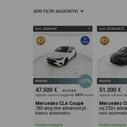
APRI
FILTRI AGGIUNTIVI
Cod. 006N6487
Cod. 001N364575
-17%
NUOVO
NUOVO
47.500 €
51.200 €
57.215 €
367
oppure canone suggerito
€/mese
oppure canone su
Mercedes CLA Coupè
Mercedes C
180 amg line advanced plus auto
eq 250+ adva
bianco automatico
nero automati
Pronta consegna
Pronta consegna