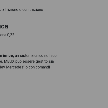
ia frizione e con trazione
eq-power) premium auto
 Coupè 250 + premium plus
ica
 Coupè advanced plus
pena 0,22.
 CLA Coupè amg line advanced plus
dvanced plus auto
rience,
un sistema unico nel suo
matic auto
nze. MBUX può essere gestito sia
e "Hey Mercedes" o con comandi
ogia EQ
 premium auto
edes CLA Coupè d executive auto
upè d premium 4matic auto
ev amg line advanced plus auto