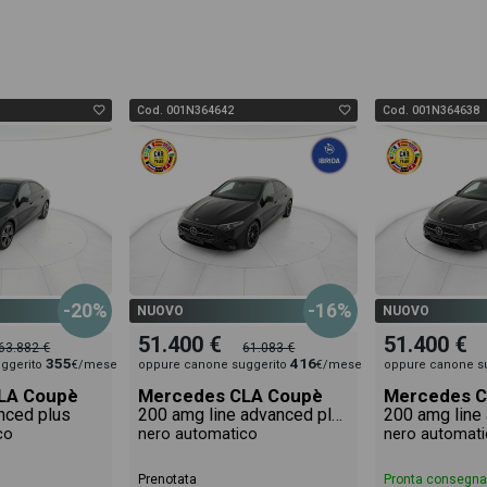
Cod. 001N364642
Cod. 001N364638
-20%
-16%
NUOVO
NUOVO
51.400 €
51.400 €
63.882 €
61.083 €
355
416
ggerito
€/mese
oppure canone suggerito
€/mese
oppure canone s
LA Coupè
Mercedes CLA Coupè
Mercedes C
nced plus
200 amg line advanced plus auto
co
nero automatico
nero automati
Prenotata
Pronta consegna