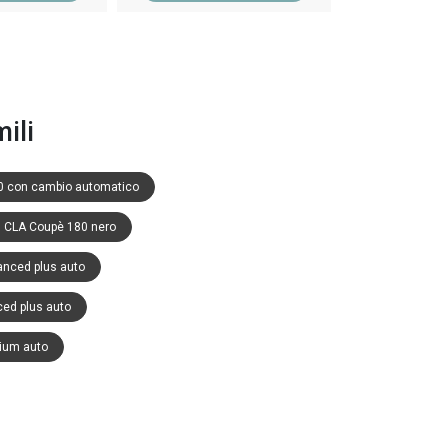
ili
 con cambio automatico
 CLA Coupè 180 nero
nced plus auto
ed plus auto
ium auto