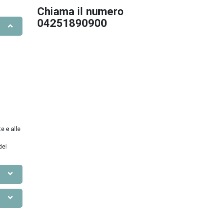
Chiama il numero
04251890900
e e alle
del