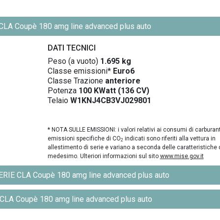
CLA Coupè 180 amg line advanced plus auto
DATI TECNICI
Peso (a vuoto)
1.695 kg
Classe emissioni*
Euro6
Classe Trazione
anteriore
Potenza
100 KWatt (136 CV)
Telaio
W1KNJ4CB3VJ029801
* NOTA SULLE EMISSIONI: i valori relativi ai consumi di carburant
emissioni specifiche di CO
indicati sono riferiti alla vettura in
2
allestimento di serie e variano a seconda delle caratteristiche 
medesimo. Ulteriori informazioni sul sito
www.mise.gov.it
IE CLA Coupè 180 amg line advanced plus auto
LA Coupè 180 amg line advanced plus auto