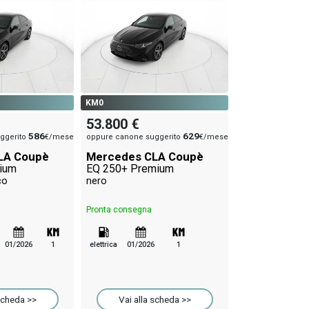
NUOVO
53.900 €
KM0
oppure canone su
53.800 €
Mercedes C
586
629
ggerito
€/mese
oppure canone suggerito
€/mese
nero automati
LA Coupè
Mercedes CLA Coupè
ium
EQ 250+ Premium
co
nero
Pronta consegna
Pronta consegna
ibrido
automa
01/2026
1
elettrica
01/2026
1
Vai alla 
scheda >>
Vai alla scheda >>