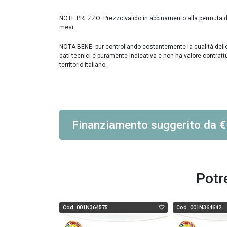
NOTE PREZZO: Prezzo valido in abbinamento alla permuta di 
mesi.
NOTA BENE: pur controllando costantemente la qualità delle in
dati tecnici è puramente indicativa e non ha valore contratt
territorio italiano.
Finanziamento suggerito
da
€
Potr
Cod. 001N364575
Cod. 001N364642