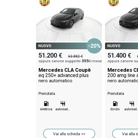
-20%
NUOVO
NUOVO
51.200 €
51.400 €
63.882 €
355
oppure canone suggerito
€/mese
oppure canone su
Mercedes CLA Coupè
Mercedes C
eq 250+ advanced plus
nero automatico
nero automati
Prenotata
Prenotata
elettrica
automatico
ibrido
automa
Vai alla scheda >>
Vai alla 