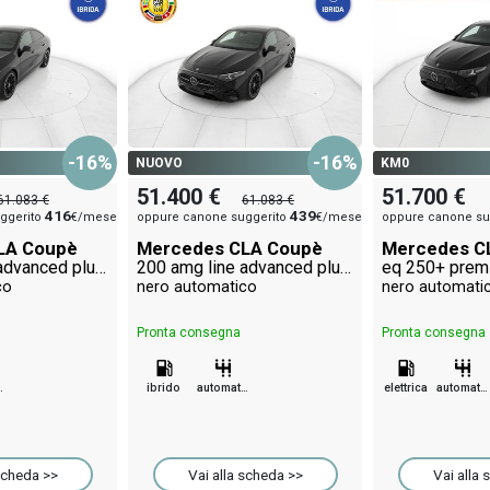
-16%
-16%
NUOVO
KM0
51.400 €
51.700 €
61.083 €
61.083 €
416
439
ggerito
€/mese
oppure canone suggerito
€/mese
oppure canone su
LA Coupè
Mercedes CLA Coupè
Mercedes C
200 amg line advanced plus auto
200 amg line advanced plus auto
eq 250+ prem
co
nero automatico
nero automati
Pronta consegna
Pronta consegna
tico
ibrido
automatico
elettrica
automatico
scheda >>
Vai alla scheda >>
Vai alla 