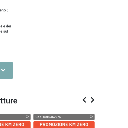
meno 6
ie e dei
te sul
tture
Cod. 001U362976
Cod. 001N363524