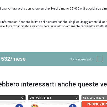
una vettura usata con valore eurotax blu di almeno € 5.000 e di proprietà da al
formazioni riportate, la lista delle caratteristiche, degli equipaggiamenti di ser
uale. Il prezzo indicato è da considerarsi valido solamenente per vendite effettua
 532
/mese
Sono interessato
ebbero interessarti anche queste ve
Cod. 001N364638
Cod. 001U362975