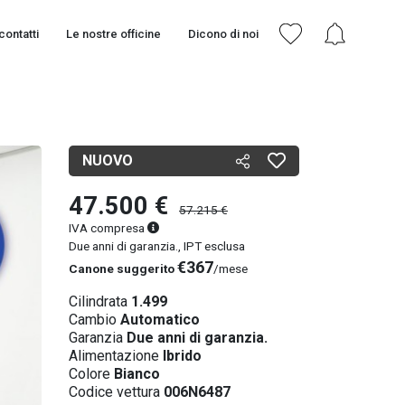
contatti
Le nostre officine
Dicono di noi
NUOVO
47.500 €
57.215 €
IVA compresa
Due anni di garanzia., IPT esclusa
€367
Canone suggerito
/mese
Cilindrata
1.499
Cambio
Automatico
Garanzia
Due anni di garanzia.
Alimentazione
Ibrido
Colore
Bianco
Codice vettura
006N6487