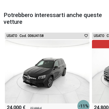
Potrebbero interessarti anche queste
vetture
USATO Cod. 006U4158
USATO C
-11%
24.000 €
24.800
27.000 €