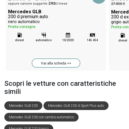
292
oppure canone suggerito
€/mese
27.800 €
Mercedes GLB
Merced
200 d premium auto
200 d ex
nero automatico
grigio au
Pronta consegna
Pronta co
diesel
automatico
10/2020
145.454
diesel
Vai alla scheda >>
Scopri le vetture con caratteristiche
simili
Mercedes GLB 200
Mercedes GLB 200 d Sport Plus auto
Mercedes GLB 200 con cambio automatico
Mercedes GLB 200 bianco