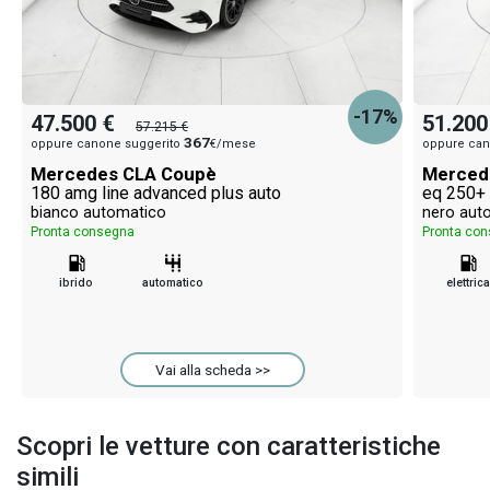
-17%
47.500 €
51.200
57.215 €
367
oppure canone suggerito
€/mese
oppure can
Mercedes CLA Coupè
Merced
180 amg line advanced plus auto
eq 250+
bianco automatico
nero aut
Pronta consegna
Pronta co
ibrido
automatico
elettrica
Vai alla scheda >>
Scopri le vetture con caratteristiche
simili