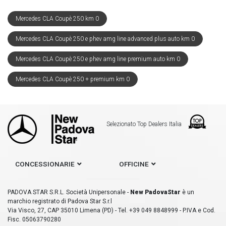
Mercedes CLA Coupè 250 km 0
Mercedes CLA Coupè 250 e phev amg line advanced plus auto km 0
Mercedes CLA Coupè 250 e phev amg line premium auto km 0
Mercedes CLA Coupè 250 + premium km 0
Selezionato Top Dealers Italia
CONCESSIONARIE
OFFICINE
PADOVA STAR S.R.L. Società Unipersonale -
New PadovaStar
è un
marchio registrato di Padova Star S.r.l
Via Visco, 27, CAP 35010 Limena (PD) - Tel. +39 049 8848999 - P.IVA e Cod.
Fisc. 05063790280