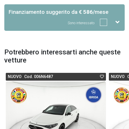
Finanziamento suggerito
da
€ 586
/mese
Sono interessato
Potrebbero interessarti anche queste
vetture
NUOVO Cod. 006N6487
NUOVO C