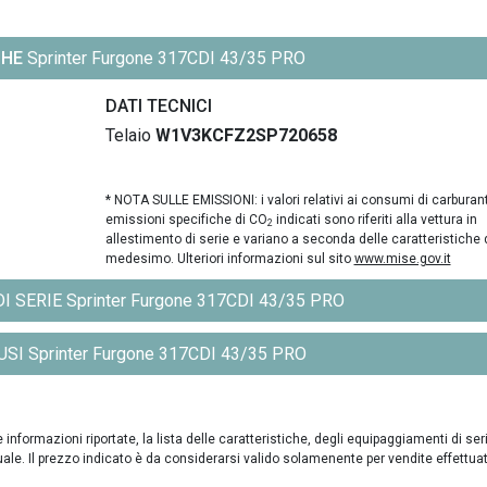
CHE
Sprinter Furgone 317CDI 43/35 PRO
DATI TECNICI
Telaio
W1V3KCFZ2SP720658
* NOTA SULLE EMISSIONI: i valori relativi ai consumi di carburant
emissioni specifiche di CO
indicati sono riferiti alla vettura in
2
allestimento di serie e variano a seconda delle caratteristiche 
medesimo. Ulteriori informazioni sul sito
www.mise.gov.it
 SERIE Sprinter Furgone 317CDI 43/35 PRO
SI Sprinter Furgone 317CDI 43/35 PRO
formazioni riportate, la lista delle caratteristiche, degli equipaggiamenti di ser
uale. Il prezzo indicato è da considerarsi valido solamenente per vendite effettua