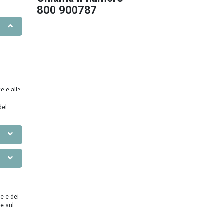
800 900787
e e alle
del
ie e dei
te sul