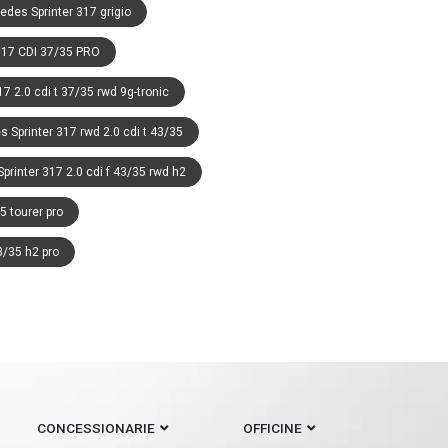
des Sprinter 317 grigio
317 CDI 37/35 PRO
7 2.0 cdi t 37/35 rwd 9g-tronic
 Sprinter 317 rwd 2.0 cdi t 43/35
rinter 317 2.0 cdi f 43/35 rwd h2
5 tourer pro
3/35 h2 pro
CONCESSIONARIE
OFFICINE