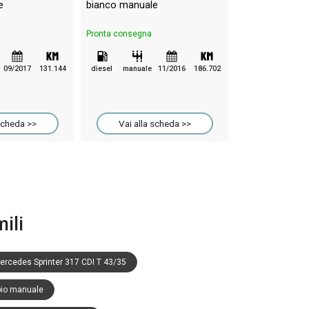
e
bianco manuale
Pronta consegna
Pronta consegna
diesel
manuale
09/2017
131.144
diesel
manuale
11/2016
186.702
Vai alla 
scheda >>
Vai alla scheda >>
ili
ercedes Sprinter 317 CDI T 43/35
bio manuale