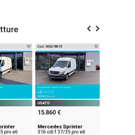
tture
Cod. 002U78570
Cod. 002U78571
USATO
17.080 €
USATO
15.860 €
Mercedes Sp
316 2.1 cdi f
bianco manual
rinter
Mercedes Sprinter
35 pro e6
316 cdi f 37/35 pro e6