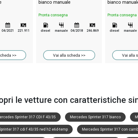
e
bianco manuale
bianco manual
Pronta consegna
Pronta consegna
04/2021
221.911
diesel
manuale
04/2018
246.869
diesel
manuale
scheda >>
Vai alla scheda >>
Vai alla 
opri le vetture con caratteristiche sim
ercedes Sprinter 317 CDI F 43/35
Mercedes Sprinter 317 bianco
M
printer 317 cdi f 43/35 rwd h2 e6d-temp
Mercedes Sprinter 317 con cam