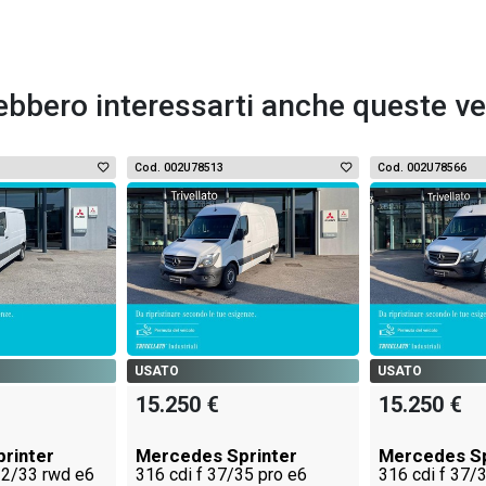
ebbero interessarti anche queste ve
Cod. 002U78513
Cod. 002U78566
USATO
USATO
15.250 €
15.250 €
rinter
Mercedes Sprinter
Mercedes Sp
 32/33 rwd e6
316 cdi f 37/35 pro e6
316 cdi f 37/