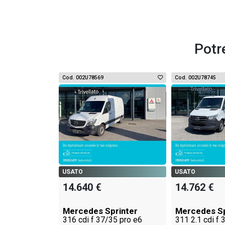
Potr
Cod. 002U78569
Cod. 002U78745
USATO
USATO
14.640 €
14.762 €
Mercedes Sprinter
Mercedes Sp
316 cdi f 37/35 pro e6
311 2.1 cdi f