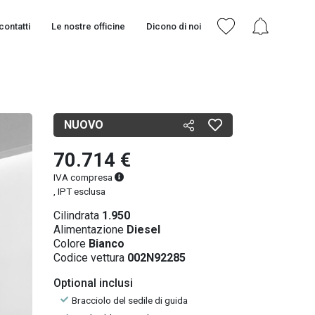
contatti
Le nostre officine
Dicono di noi
NUOVO
70.714 €
IVA compresa
, IPT esclusa
Cilindrata
1.950
Alimentazione
Diesel
Colore
Bianco
Codice vettura
002N92285
Optional inclusi
Bracciolo del sedile di guida