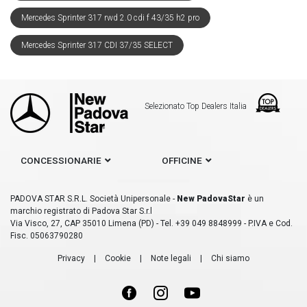
Mercedes Sprinter 317 rwd 2.0 cdi f 43/35 h2 pro
Mercedes Sprinter 317 CDI 37/35 SELECT
Selezionato Top Dealers Italia
CONCESSIONARIE
OFFICINE
PADOVA STAR S.R.L. Società Unipersonale -
New PadovaStar
è un
marchio registrato di Padova Star S.r.l
Via Visco, 27, CAP 35010 Limena (PD) - Tel. +39 049 8848999 - P.IVA e Cod.
Fisc. 05063790280
Privacy
|
Cookie
|
Note legali
|
Chi siamo