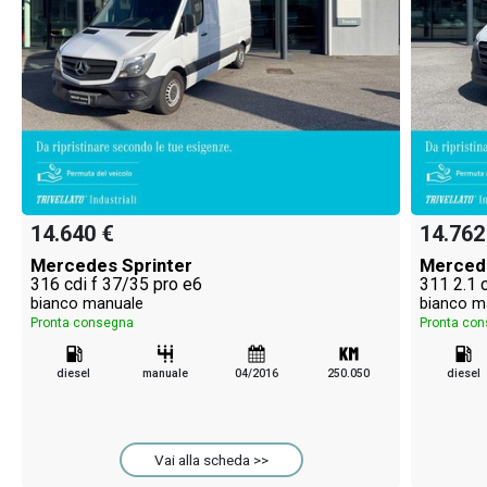
14.640 €
14.762
Mercedes Sprinter
Mercede
316 cdi f 37/35 pro e6
311 2.1 
bianco manuale
bianco m
Pronta consegna
Pronta co
diesel
manuale
04/2016
250.050
diesel
Vai alla scheda >>