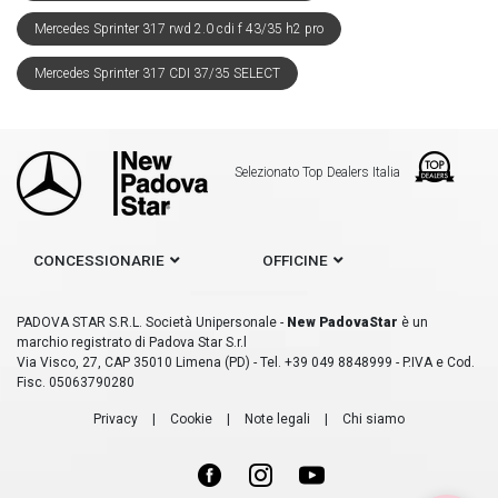
Mercedes Sprinter 317 rwd 2.0 cdi f 43/35 h2 pro
Mercedes Sprinter 317 CDI 37/35 SELECT
Selezionato Top Dealers Italia
CONCESSIONARIE
OFFICINE
PADOVA STAR S.R.L. Società Unipersonale -
New PadovaStar
è un
marchio registrato di Padova Star S.r.l
Via Visco, 27, CAP 35010 Limena (PD) - Tel. +39 049 8848999 - P.IVA e Cod.
Fisc. 05063790280
Privacy
|
Cookie
|
Note legali
|
Chi siamo