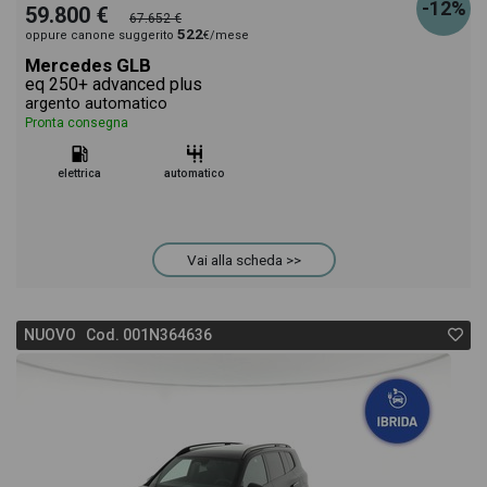
-12%
59.800 €
67.652 €
522
oppure canone suggerito
€/mese
Mercedes GLB
eq 250+ advanced plus
argento automatico
Pronta consegna
elettrica
automatico
Vai alla scheda >>
NUOVO Cod. 001N364636