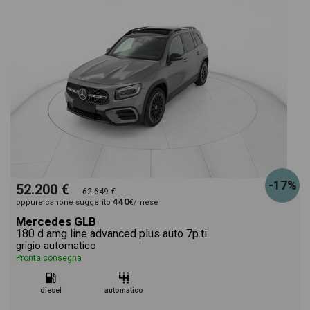
-17%
52.200 €
62.649 €
440
oppure canone suggerito
€/mese
Mercedes GLB
180 d amg line advanced plus auto 7p.ti
grigio automatico
Pronta consegna
diesel
automatico