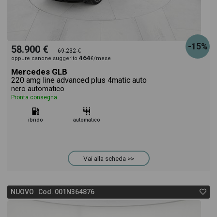
-15%
58.900 €
69.232 €
464
oppure canone suggerito
€/mese
Mercedes GLB
220 amg line advanced plus 4matic auto
nero automatico
Pronta consegna
ibrido
automatico
Vai alla scheda >>
NUOVO Cod. 001N364876