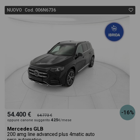
NUOVO Cod. 006N6736
-16%
54.400 €
64.773 €
425
oppure canone suggerito
€/mese
Mercedes GLB
200 amg line advanced plus 4matic auto
nero automatico