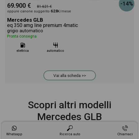
-14%
69.900 €
81.621 €
628
oppure canone suggerito
€/mese
Mercedes GLB
eq 350 amg line premium 4matic
grigio automatico
Pronta consegna
elettrica
automatico
Vai alla scheda >>
Scopri altri modelli
Mercedes GLB
Whatsapp
Ricerca auto
Chiamaci
Mercedes GLB 180
Mercedes GLB 200