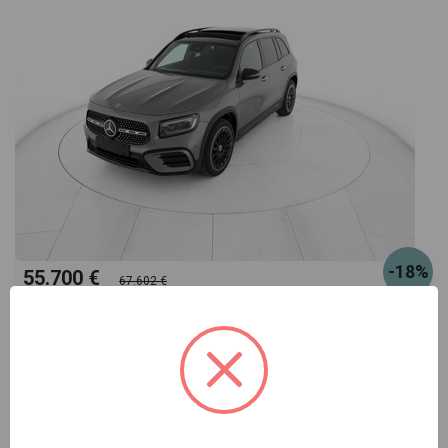
-18%
55.700 €
67.602 €
460
oppure canone suggerito
€/mese
Mercedes GLB
200 d amg line advanced plus 4matic auto 7p.ti
grigio automatico
Pronta consegna
diesel
automatico