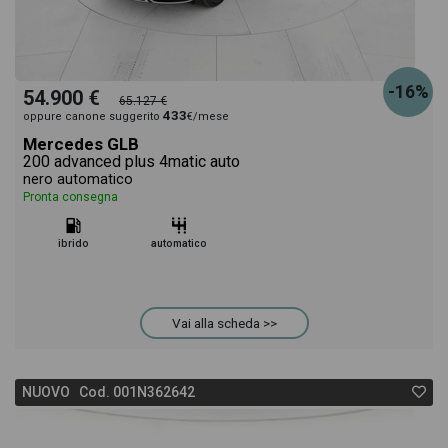
-16%
54.900 €
65.127 €
433
oppure canone suggerito
€/mese
Mercedes GLB
200 advanced plus 4matic auto
nero automatico
Pronta consegna
ibrido
automatico
Vai alla scheda >>
NUOVO Cod. 001N362642