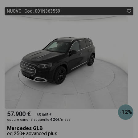
NUOVO Cod. 001N363559
-12%
57.900 €
65.865 €
426
oppure canone suggerito
€/mese
Mercedes GLB
eq 250+ advanced plus