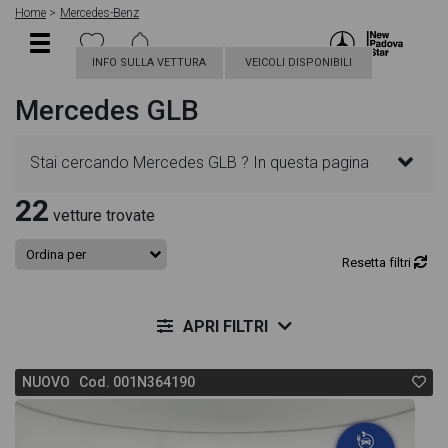
Home
Mercedes-Benz
INFO SULLA VETTURA
VEICOLI DISPONIBILI
Mercedes GLB
Stai cercando Mercedes GLB ? In questa pagina
22
troverai le migliori offerte per acquistare un veicolo
vetture trovate
Mercedes nuovo. Le schede veicolo sono
Resetta filtri
dettagliate e sempre aggiornate in modo da aiutarti
APRI FILTRI
a scegliere quella più adatta alle tue necessità,
NUOVO Cod. 001N364190
sono presenti informazioni essenziali come