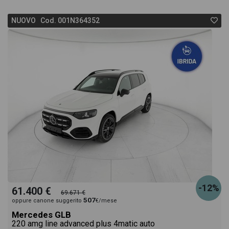
NUOVO Cod. 001N364352
-12%
61.400 €
69.671 €
507
oppure canone suggerito
€/mese
Mercedes GLB
220 amg line advanced plus 4matic auto