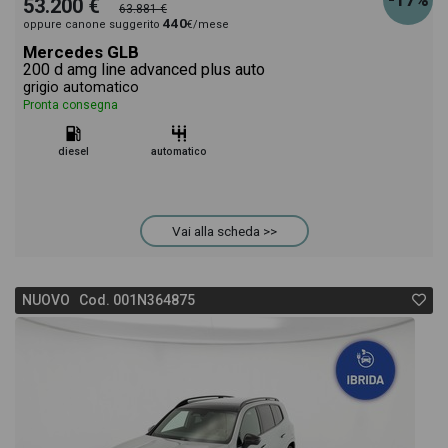
-17%
53.200 €
63.881 €
440
oppure canone suggerito
€/mese
Mercedes GLB
200 d amg line advanced plus auto
grigio automatico
Pronta consegna
diesel
automatico
Vai alla scheda >>
NUOVO Cod. 001N364875