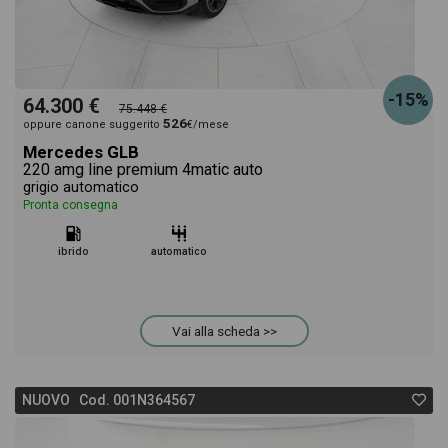
-15%
64.300 €
75.448 €
526
oppure canone suggerito
€/mese
Mercedes GLB
220 amg line premium 4matic auto
grigio automatico
Pronta consegna
ibrido
automatico
Vai alla scheda >>
NUOVO Cod. 001N364567