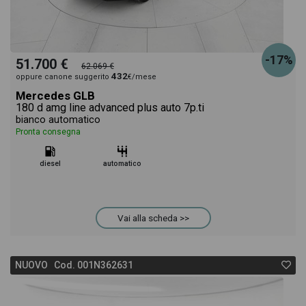
-17%
51.700 €
62.069 €
432
oppure canone suggerito
€/mese
Mercedes GLB
180 d amg line advanced plus auto 7p.ti
bianco automatico
Pronta consegna
diesel
automatico
Vai alla scheda >>
NUOVO Cod. 001N362631