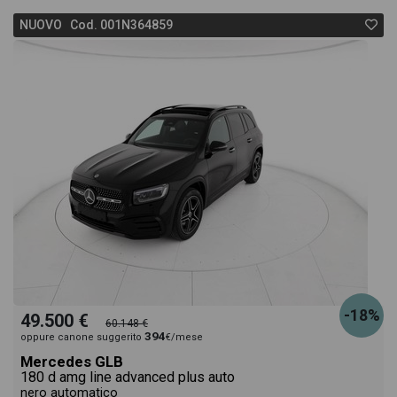
NUOVO Cod. 001N364859
-18%
49.500 €
60.148 €
394
oppure canone suggerito
€/mese
Mercedes GLB
180 d amg line advanced plus auto
nero automatico