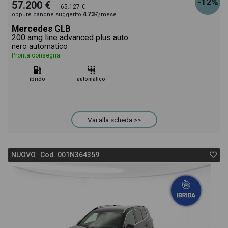
-12%
57.200 €
65.127 €
473
oppure canone suggerito
€/mese
Mercedes GLB
200 amg line advanced plus auto
nero automatico
Pronta consegna
ibrido
automatico
Vai alla scheda >>
NUOVO Cod. 001N364359