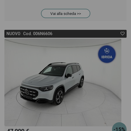
anche il listino prezzi, eventuale offerta e rata
Vai alla scheda >>
consigliata per l'acquisto del veicolo.
NUOVO Cod. 006N6606
-15%