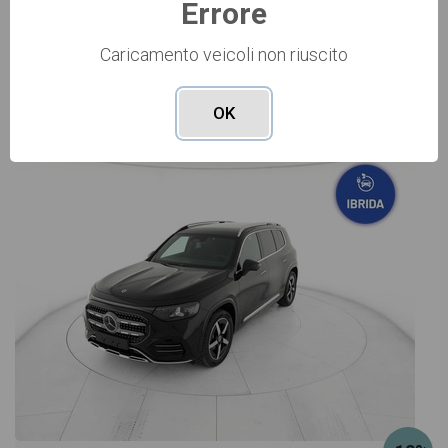
Errore
Caricamento veicoli non riuscito
Vai alla scheda >>
OK
NUOVO Cod. 001N364363