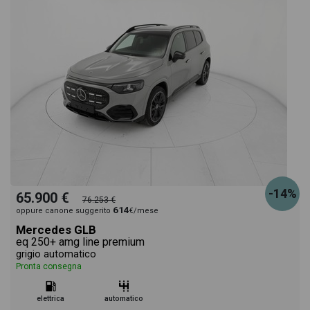
-14%
65.900 €
76.253 €
614
oppure canone suggerito
€/mese
Mercedes GLB
eq 250+ amg line premium
grigio automatico
Pronta consegna
elettrica
automatico