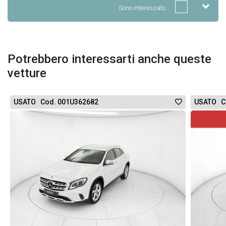
Sono interessato
Potrebbero interessarti anche queste
vetture
USATO Cod. 001U362682
USATO C