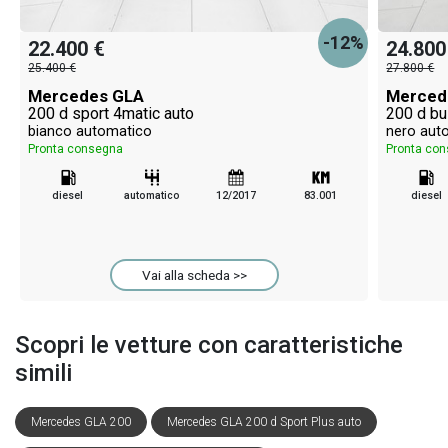
-12%
22.400 €
24.800
25.400 €
27.800 €
Mercedes GLA
Merced
200 d sport 4matic auto
200 d bu
bianco automatico
nero aut
Pronta consegna
Pronta co
diesel
automatico
12/2017
83.001
diesel
Vai alla scheda >>
Scopri le vetture con caratteristiche
simili
Mercedes GLA 200
Mercedes GLA 200 d Sport Plus auto