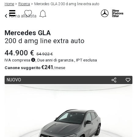
Home
Ricerca
Mercedes GLA 200 d amg line extra auto
Torna alla lista
Mercedes GLA
200 d amg line extra auto
44.900 €
54.922 €
IVA compresa
, Due anni di garanzia., IPT esclusa
€241
Canone suggerito
/mese
NUOVO