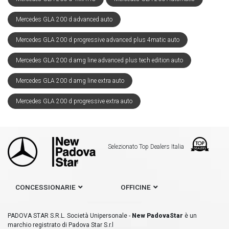
Mercedes GLA 200 d advanced auto
Mercedes GLA 200 d progressive advanced plus 4matic auto
Mercedes GLA 200 d amg line advanced plus tech edition auto
Mercedes GLA 200 d amg line extra auto
Mercedes GLA 200 d progressive extra auto
Selezionato Top Dealers Italia
CONCESSIONARIE
OFFICINE
PADOVA STAR S.R.L. Società Unipersonale -
New PadovaStar
è un
marchio registrato di Padova Star S.r.l