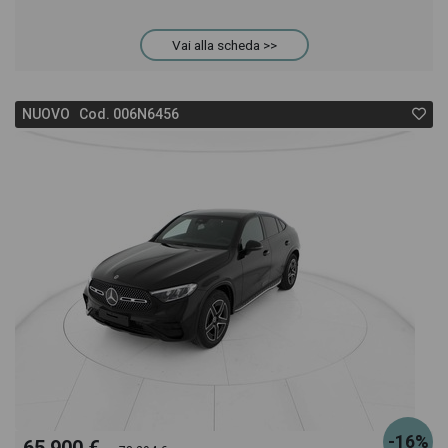
GLC Coupè troverai anche il listino prezzi, eventuale
Vai alla scheda >>
offerta e rata consigliata per l'acquisto del veicolo.
NUOVO Cod. 006N6456
-16%