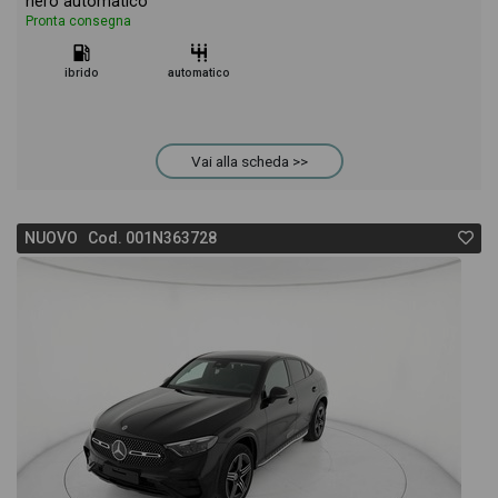
nero automatico
Pronta consegna
ibrido
automatico
Vai alla scheda >>
NUOVO Cod. 001N363728