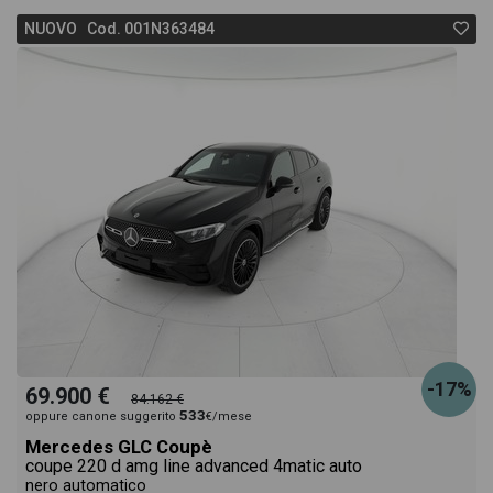
NUOVO Cod. 001N363484
-17%
69.900 €
84.162 €
533
oppure canone suggerito
€/mese
Mercedes GLC Coupè
coupe 220 d amg line advanced 4matic auto
nero automatico