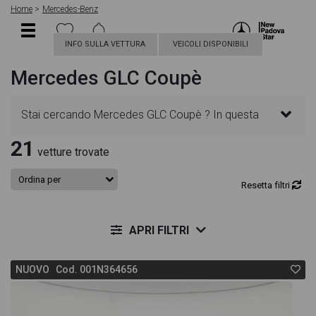
Home
Mercedes-Benz
INFO SULLA VETTURA
VEICOLI DISPONIBILI
Mercedes GLC Coupè
Stai cercando Mercedes GLC Coupè ? In questa
21
pagina troverai le migliori offerte per acquistare un
vetture trovate
veicolo Mercedes nuovo. Le schede veicolo sono
Resetta filtri
dettagliate e sempre aggiornate in modo da aiutarti
APRI FILTRI
a scegliere quella più adatta alle tue necessità,
NUOVO Cod. 001N364656
sono presenti informazioni essenziali come