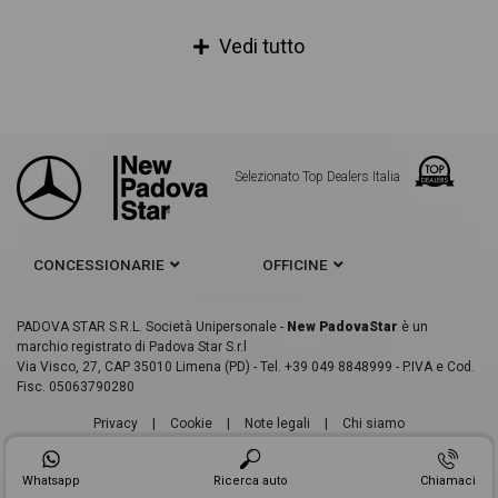
Mercedes GLC Coupè 200 d advanced 4matic auto
Vedi tutto
Mercedes GLC Coupè 200 d amg line advanced 4matic auto
Mercedes GLC Coupè 200 d night edition plus 4matic auto
Mercedes GLC Coupè 200 d premium 4matic auto
Selezionato Top Dealers Italia
Mercedes GLC Coupè 200 d Sport 4matic auto
Mercedes GLC Coupè 220 d 4MATIC
CONCESSIONARIE
OFFICINE
Mercedes GLC Coupè 220 d 4MATIC Coupe
Mercedes GLC Coupè 220 d advanced 4matic auto
PADOVA STAR S.R.L. Società Unipersonale -
New PadovaStar
è un
marchio registrato di Padova Star S.r.l
Via Visco, 27, CAP 35010 Limena (PD) - Tel. +39 049 8848999 - P.IVA e Cod.
Mercedes GLC Coupè 220 d advanced plus 4matic auto
Fisc. 05063790280
Mercedes GLC Coupè 220 d amg line advanced 4matic auto
Privacy
|
Cookie
|
Note legali
|
Chi siamo
Mercedes GLC Coupè 220 d amg line premium 4matic auto
Whatsapp
Ricerca auto
Chiamaci