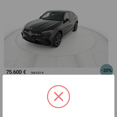
-20%
75.600 €
94.117 €
664
oppure canone suggerito
€/mese
Mercedes GLC Coupè
coupe 300 de phev amg line advanced tech 4matic auto
grigio automatico
Pronta consegna
ibrido
automatico