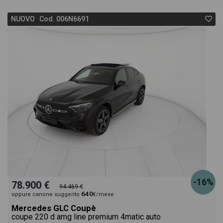
NUOVO Cod. 006N6691
-16%
78.900 €
94.469 €
640
oppure canone suggerito
€/mese
Mercedes GLC Coupè
coupe 220 d amg line premium 4matic auto