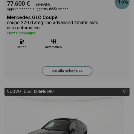
-15%
77.600 €
90.872 €
665
oppure canone suggerito
€/mese
Mercedes GLC Coupè
coupe 220 d amg line advanced 4matic auto
nero automatico
Pronta consegna
ibrido
automatico
Vai alla scheda >>
NUOVO Cod. 006N6690