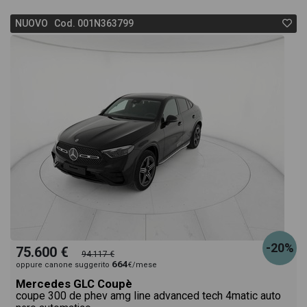
NUOVO Cod. 001N363799
-20%
75.600 €
94.117 €
664
oppure canone suggerito
€/mese
Mercedes GLC Coupè
coupe 300 de phev amg line advanced tech 4matic auto