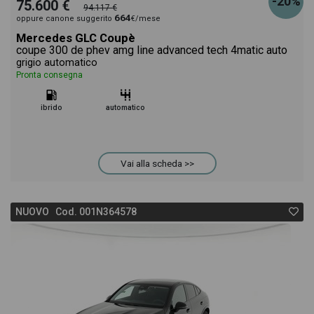
-20%
75.600 €
94.117 €
664
oppure canone suggerito
€/mese
Mercedes GLC Coupè
coupe 300 de phev amg line advanced tech 4matic auto
grigio automatico
Pronta consegna
ibrido
automatico
Vai alla scheda >>
NUOVO Cod. 001N364578