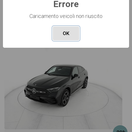
Errore
Caricamento veicoli non riuscito
Vai alla scheda >>
OK
NUOVO Cod. 001N364579