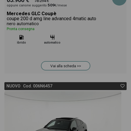
65.900 €
78.294 €
509
oppure canone suggerito
€/mese
Mercedes GLC Coupè
coupe 200 d amg line advanced 4matic auto
nero automatico
Pronta consegna
ibrido
automatico
Vai alla scheda >>
NUOVO Cod. 006N6457