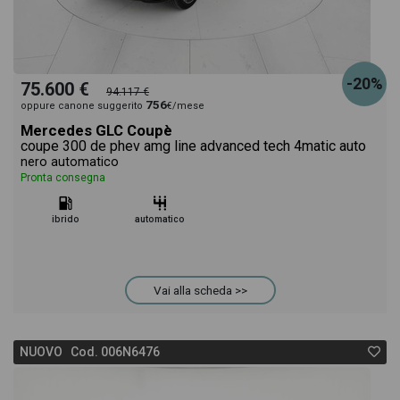
-20%
75.600 €
94.117 €
756
oppure canone suggerito
€/mese
Mercedes GLC Coupè
coupe 300 de phev amg line advanced tech 4matic auto
nero automatico
Pronta consegna
ibrido
automatico
Vai alla scheda >>
NUOVO Cod. 006N6476