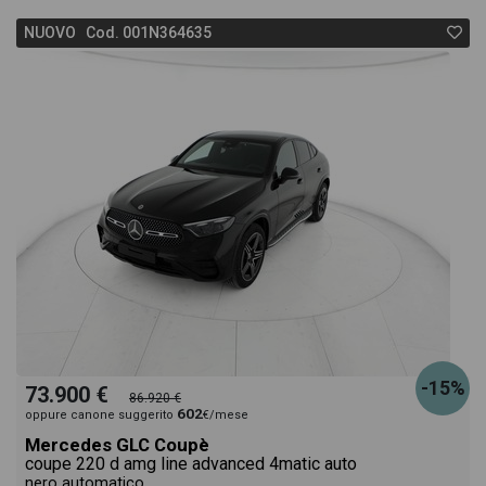
NUOVO Cod. 001N364635
-15%
73.900 €
86.920 €
602
oppure canone suggerito
€/mese
Mercedes GLC Coupè
coupe 220 d amg line advanced 4matic auto
nero automatico