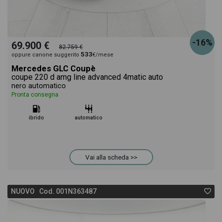
-16%
69.900 €
82.759 €
533
oppure canone suggerito
€/mese
Mercedes GLC Coupè
coupe 220 d amg line advanced 4matic auto
nero automatico
Pronta consegna
ibrido
automatico
Vai alla scheda >>
NUOVO Cod. 001N363487