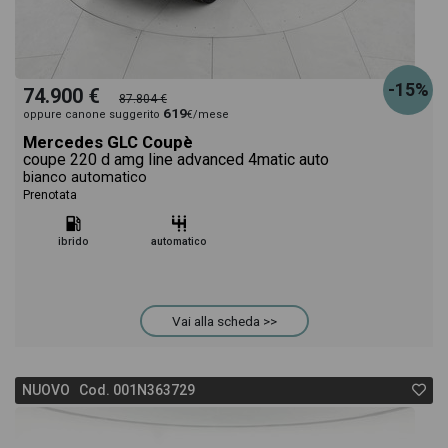
-15%
74.900 €
87.804 €
619
oppure canone suggerito
€/mese
Mercedes GLC Coupè
coupe 220 d amg line advanced 4matic auto
bianco automatico
Prenotata
ibrido
automatico
Vai alla scheda >>
NUOVO Cod. 001N363729