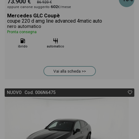
73.900 €
86.920 €
602
oppure canone suggerito
€/mese
Mercedes GLC Coupè
coupe 220 d amg line advanced 4matic auto
nero automatico
Pronta consegna
ibrido
automatico
Vai alla scheda >>
NUOVO Cod. 006N6475