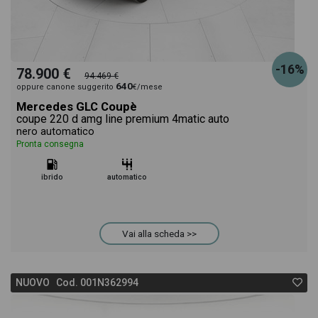
-16%
78.900 €
94.469 €
640
oppure canone suggerito
€/mese
Mercedes GLC Coupè
coupe 220 d amg line premium 4matic auto
nero automatico
Pronta consegna
ibrido
automatico
Vai alla scheda >>
NUOVO Cod. 001N362994