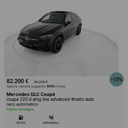
-15%
82.200 €
96.210 €
654
oppure canone suggerito
€/mese
Mercedes GLC Coupè
coupe 220 d amg line advanced 4matic auto
nero automatico
Pronta consegna
ibrido
automatico