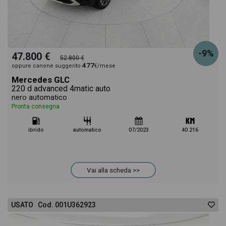
-9%
47.800 €
52.800 €
477
oppure canone suggerito
€/mese
Mercedes GLC
220 d advanced 4matic auto
nero automatico
Pronta consegna
ibrido
automatico
07/2023
40.216
Vai alla scheda >>
USATO Cod. 001U362923