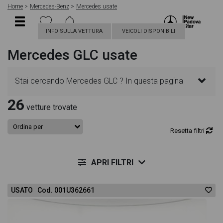
Home
Mercedes-Benz
Mercedes usate
INFO SULLA VETTURA
VEICOLI DISPONIBILI
Mercedes GLC usate
Stai cercando Mercedes GLC ? In questa pagina
26
troverai le migliori offerte per acquistare un veicolo
vetture trovate
Mercedes usato. Le schede veicolo sono
Resetta filtri
dettagliate e sempre aggiornate in modo da aiutarti
APRI FILTRI
a scegliere quella più adatta alle tue necessità,
USATO Cod. 001U362661
sono presenti informazioni essenziali come