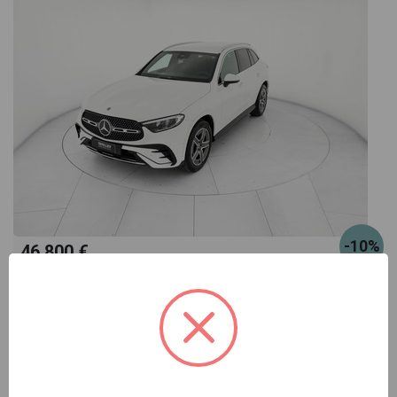
-10%
46.800 €
51.800 €
Mercedes GLC
220 d amg line advanced 4matic auto
bianco automatico
Pronta consegna
ibrido
automatico
02/2023
87.812