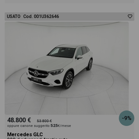
USATO Cod. 001U362646
-9%
48.800 €
53.800 €
525
oppure canone suggerito
€/mese
Mercedes GLC