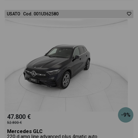
USATO Cod. 001U362580
-9%
47.800 €
52.800 €
Mercedes GLC
220 d amg line advanced plus 4matic auto