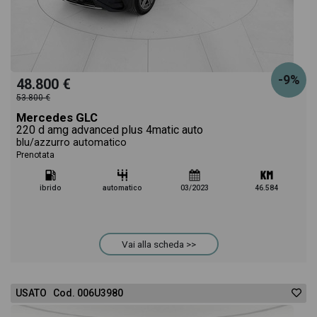
-9%
48.800 €
53.800 €
Mercedes GLC
220 d amg advanced plus 4matic auto
blu/azzurro automatico
Prenotata
ibrido
automatico
03/2023
46.584
Vai alla scheda >>
USATO Cod. 006U3980