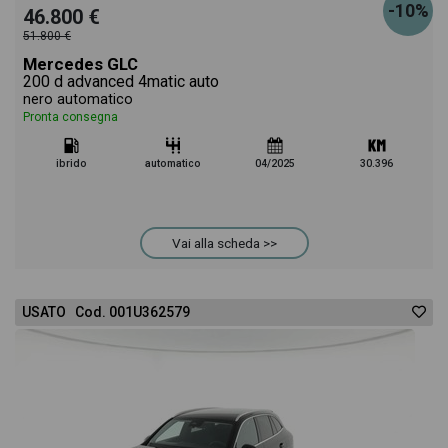
-10%
46.800 €
51.800 €
Mercedes GLC
200 d advanced 4matic auto
nero automatico
Pronta consegna
ibrido
automatico
04/2025
30.396
Vai alla scheda >>
USATO Cod. 001U362579