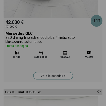
-11%
42.000 €
47.000 €
Mercedes GLC
220 d amg line advanced plus 4matic auto
blu/azzurro automatico
Pronta consegna
ibrido
automatico
01/2023
92.804
Vai alla scheda >>
USATO Cod. 006U3976