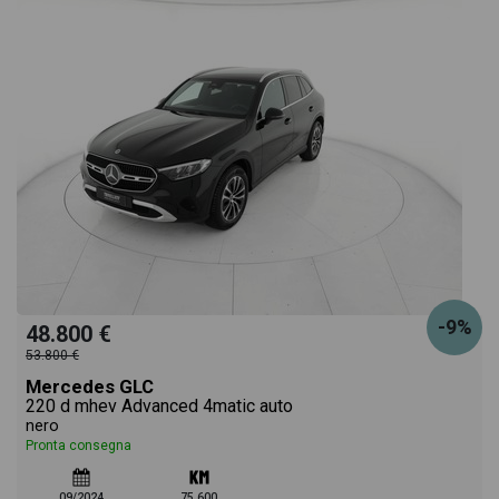
-9%
48.800 €
53.800 €
Mercedes GLC
220 d mhev Advanced 4matic auto
nero
Pronta consegna
09/2024
75.600