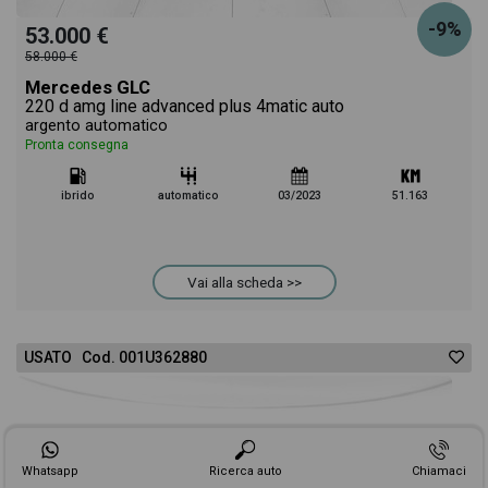
-9%
53.000 €
58.000 €
Mercedes GLC
220 d amg line advanced plus 4matic auto
argento automatico
Pronta consegna
ibrido
automatico
03/2023
51.163
Vai alla scheda >>
USATO Cod. 001U362880
Whatsapp
Ricerca auto
Chiamaci