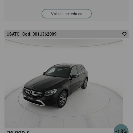
anche il listino prezzi, eventuale offerta e rata
Vai alla scheda >>
consigliata per l'acquisto del veicolo.
USATO Cod. 001U362009
-13%