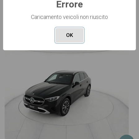
Errore
Caricamento veicoli non riuscito
Vai alla scheda >>
OK
USATO Cod. 006U4072