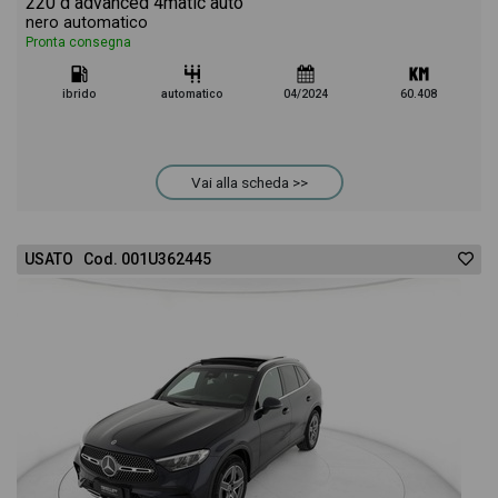
220 d advanced 4matic auto
nero automatico
Pronta consegna
ibrido
automatico
04/2024
60.408
Vai alla scheda >>
USATO Cod. 001U362445