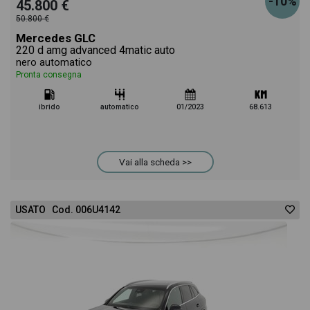
-10%
45.800 €
50.800 €
Mercedes GLC
220 d amg advanced 4matic auto
nero automatico
Pronta consegna
ibrido
automatico
01/2023
68.613
Vai alla scheda >>
USATO Cod. 006U4142