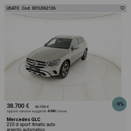
USATO Cod. 001U362136
-9%
38.700 €
42.700 €
498
oppure canone suggerito
€/mese
Mercedes GLC
220 d sport 4matic auto
argento automatico