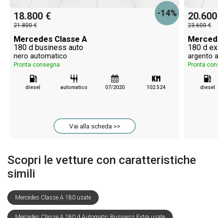
-14%
18.800 €
20.600
21.800 €
23.600 €
Mercedes Classe A
Merced
180 d business auto
180 d ex
nero automatico
argento 
Pronta consegna
Pronta co
diesel
automatico
07/2020
102.524
diesel
Vai alla scheda >>
Scopri le vetture con caratteristiche
simili
Mercedes Classe A 180 usate
Mercedes Classe A 180 d Automatic Business Extra usate