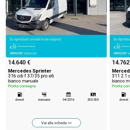
14.640 €
14.762
Mercedes Sprinter
Mercede
316 cdi f 37/35 pro e6
311 2.1 
bianco manuale
bianco m
Pronta consegna
Pronta co
diesel
manuale
04/2016
250.050
diesel
Vai alla scheda >>