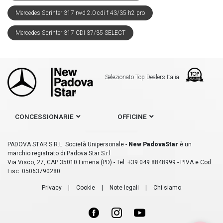
Mercedes Sprinter 317 rwd 2.0 cdi f 43/35 h2 pro
Mercedes Sprinter 317 CDI 37/35 SELECT
Selezionato Top Dealers Italia
CONCESSIONARIE
OFFICINE
PADOVA STAR S.R.L. Società Unipersonale -
New PadovaStar
è un
marchio registrato di Padova Star S.r.l
Via Visco, 27, CAP 35010 Limena (PD) - Tel. +39 049 8848999 - P.IVA e Cod.
Fisc. 05063790280
Privacy
|
Cookie
|
Note legali
|
Chi siamo