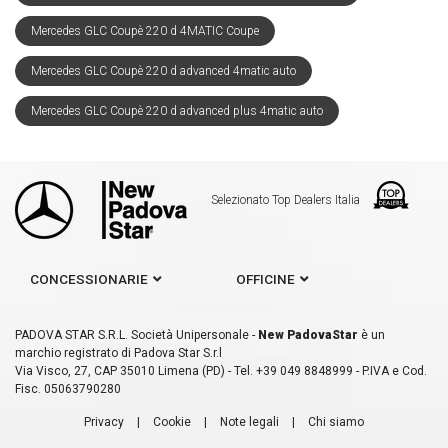
Mercedes GLC Coupè 220 d 4MATIC Coupe
Mercedes GLC Coupè 220 d advanced 4matic auto
Mercedes GLC Coupè 220 d advanced plus 4matic auto
Selezionato Top Dealers Italia
CONCESSIONARIE
OFFICINE
PADOVA STAR S.R.L. Società Unipersonale -
New PadovaStar
è un
marchio registrato di Padova Star S.r.l
Via Visco, 27, CAP 35010 Limena (PD) - Tel. +39 049 8848999 - P.IVA e Cod.
Fisc. 05063790280
Privacy
|
Cookie
|
Note legali
|
Chi siamo