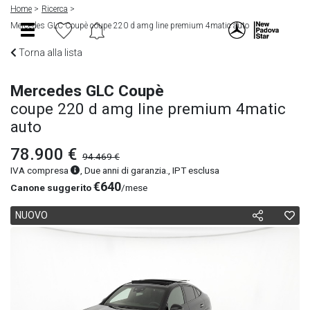
Home
Ricerca
Mercedes GLC Coupè coupe 220 d amg line premium 4matic auto
Torna alla lista
Mercedes GLC Coupè
coupe 220 d amg line premium 4matic
auto
78.900 €
94.469 €
IVA compresa
, Due anni di garanzia., IPT esclusa
€640
Canone suggerito
/mese
NUOVO