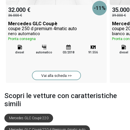
-11%
32.000 €
35.000
36.000 €
39.000 €
Mercedes GLC Coupè
Merced
coupe 250 d premium 4matic auto
coupe 20
nero automatico
bianco a
Pronta consegna
Pronta co
diesel
automatico
03/2018
91.556
diesel
Vai alla scheda >>
Scopri le vetture con caratteristiche
simili
Mercedes GLC Coupè 220
Mercedes GLC Coupè 220 d Premium 4matic auto